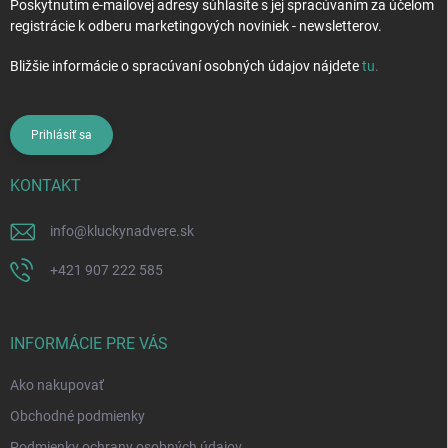
Poskytnutím e-mailovej adresy súhlasíte s jej spracúvaním za účelom
registrácie k odberu marketingových noviniek - newsletterov.
Bližšie informácie o spracúvaní osobných údajov nájdete
tu
.
Prihlásiť sa
KONTAKT
info
@
kluckynadvere.sk
+421 907 222 585
INFORMÁCIE PRE VÁS
Ako nakupovať
Obchodné podmienky
Podmienky ochrany osobných údajov