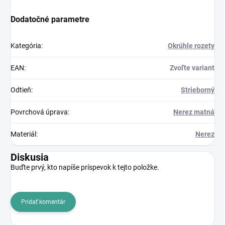
Dodatočné parametre
Kategória
:
Okrúhle rozety
EAN
:
Zvoľte variant
Odtieň
:
Strieborný
Povrchová úprava
:
Nerez matná
Materiál
:
Nerez
Diskusia
Buďte prvý, kto napíše príspevok k tejto položke.
Pridať komentár