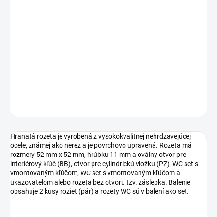
cena:
TYP OTVORU
−
+
Pridať do košíka
DETAILNÉ INFORMÁCIE
OPÝTAŤ SA
STRÁŽIŤ
Hranatá rozeta je vyrobená z vysokokvalitnej nehrdzavejúcej
ocele, známej ako nerez a je povrchovo upravená. Rozeta má
rozmery 52 mm x 52 mm, hrúbku 11 mm a oválny otvor pre
interiérový kľúč (BB), otvor pre cylindrickú vložku (PZ), WC set s
vmontovaným kľúčom, WC set s vmontovaným kľúčom a
ukazovatelom alebo rozeta bez otvoru tzv. záslepka. Balenie
obsahuje 2 kusy roziet (pár) a rozety WC sú v balení ako set.