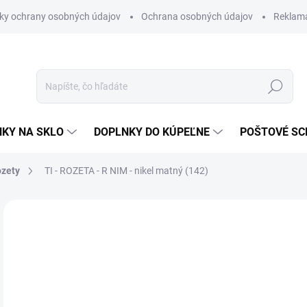
ky ochrany osobných údajov
Ochrana osobných údajov
Reklam
Hľadať
KY NA SKLO
DOPLNKY DO KÚPEĽNE
POŠTOVÉ S
ozety
TI - ROZETA - R
NIM - nikel matný (142)
Neohodnotené
Podrobnosti hodnotenia
ZNAČKA
od
od
Jedn
ZVO