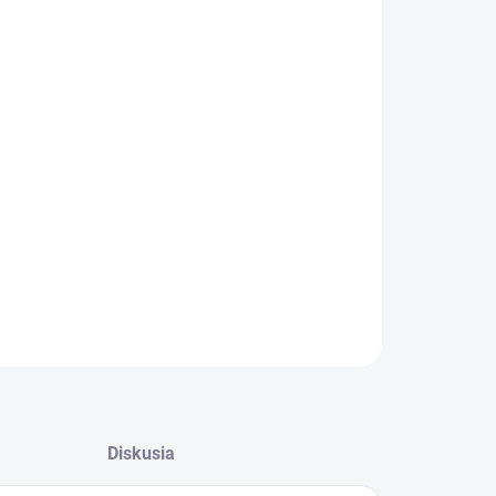
:
 OTVORU
−
+
Pridať do košíka
ILNÉ INFORMÁCIE
OPÝTAŤ SA
STRÁŽIŤ
Diskusia