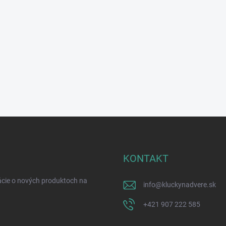
KONTAKT
ácie o nových produktoch na
info
@
kluckynadvere.sk
+421 907 222 585