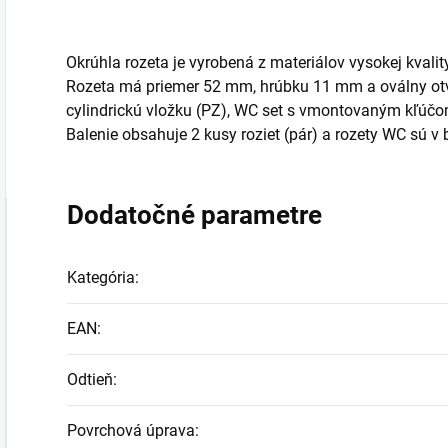
Okrúhla rozeta je vyrobená z materiálov vysokej kvali
Rozeta má priemer 52 mm, hrúbku 11 mm a oválny otvor
cylindrickú vložku (PZ), WC set s vmontovaným kľúčom
Balenie obsahuje 2 kusy roziet (pár) a rozety WC sú v b
Dodatočné parametre
Kategória
:
EAN
:
Odtieň
:
Povrchová úprava
: