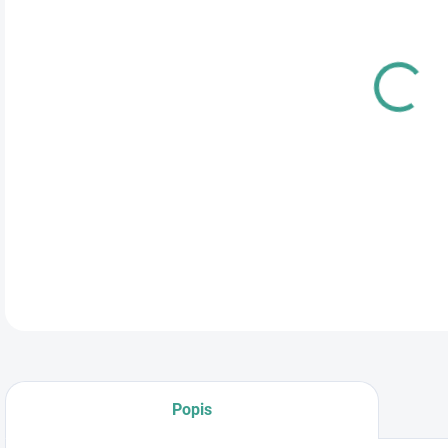
cena
TYP
DETA
Popis