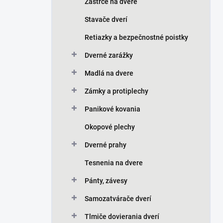
Zástrče na dvere
Stavače dverí
Retiazky a bezpečnostné poistky
Dverné zarážky
Madlá na dvere
Zámky a protiplechy
Panikové kovania
Okopové plechy
Dverné prahy
Tesnenia na dvere
Pánty, závesy
Samozatvárače dverí
Tlmiče dovierania dverí