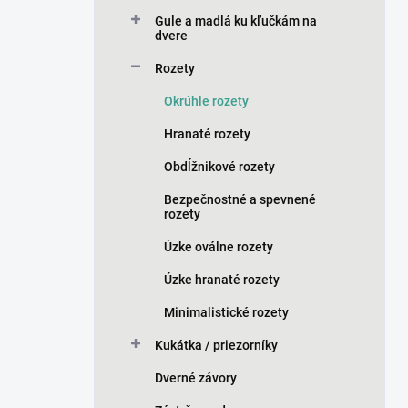
n
Gule a madlá ku kľučkám na
e
dvere
l
Rozety
Okrúhle rozety
Hranaté rozety
Obdĺžnikové rozety
Bezpečnostné a spevnené
rozety
Úzke oválne rozety
Úzke hranaté rozety
Minimalistické rozety
Kukátka / priezorníky
Dverné závory