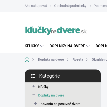
Prejsť
Ako nakupovať
Obchodné podmienky
Podmien
na
obsah
KĽUČKY
DOPLNKY NA DVERE
DOPLN
Domov
Doplnky na dvere
Rozety
Okrúhle r
B
Kategórie
o
Preskočiť
č
kategórie
n
Kľučky
ý
Doplnky na dvere
p
a
Kovania na posuvné dvere