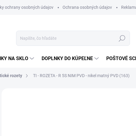
ky ochrany osobných údajov
Ochrana osobných údajov
Reklam
Hľadať
KY NA SKLO
DOPLNKY DO KÚPEĽNE
POŠTOVÉ S
tické rozety
TI - ROZETA - R 5S
NIM PVD - nikel matný PVD (163)
Neohodnotené
Podrobnosti hodnotenia
ZNAČKA
VÝPREDAJ
€3
€25