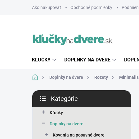
Prejsť
Ako nakupovať
Obchodné podmienky
Podmien
na
obsah
KĽUČKY
DOPLNKY NA DVERE
DOPLN
Domov
Doplnky na dvere
Rozety
Minimalis
B
Kategórie
o
Preskočiť
č
kategórie
n
Kľučky
ý
Doplnky na dvere
p
a
Kovania na posuvné dvere