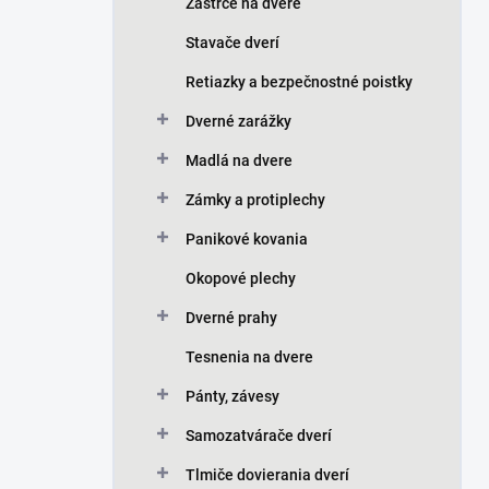
Zástrče na dvere
Stavače dverí
Retiazky a bezpečnostné poistky
Dverné zarážky
Madlá na dvere
Zámky a protiplechy
Panikové kovania
Okopové plechy
Dverné prahy
Tesnenia na dvere
Pánty, závesy
Samozatvárače dverí
Tlmiče dovierania dverí