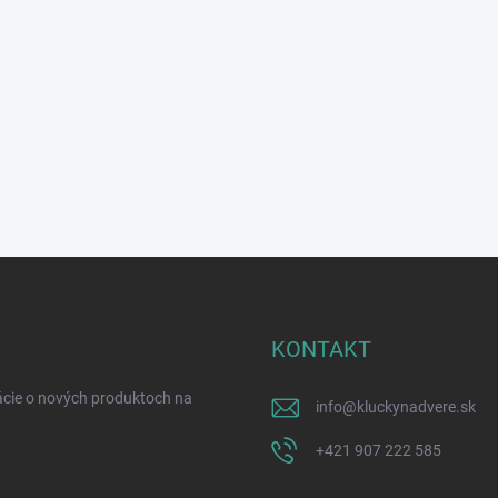
KONTAKT
ácie o nových produktoch na
info
@
kluckynadvere.sk
+421 907 222 585