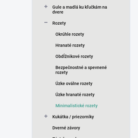
n
Gule a madlá ku kľučkám na
e
dvere
l
Rozety
Okrúhle rozety
Hranaté rozety
Obdĺžnikové rozety
Bezpečnostné a spevnené
rozety
Úzke oválne rozety
Úzke hranaté rozety
Minimalistické rozety
Kukátka / priezorníky
Dverné závory