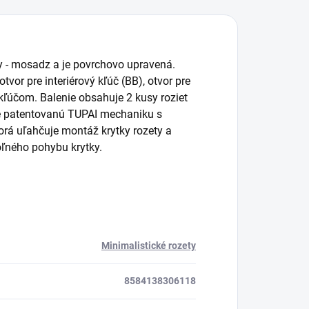
ty - mosadz a je povrchovo upravená.
or pre interiérový kľúč (BB), otvor pre
kľúčom. Balenie obsahuje 2 kusy roziet
je patentovanú TUPAI mechaniku s
orá uľahčuje montáž krytky rozety a
ľného pohybu krytky.
Minimalistické rozety
8584138306118