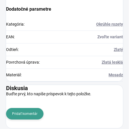
Dodatočné parametre
Kategória
:
Okrúhle rozety
EAN
:
Zvoľte variant
Odtieň
:
Zlatý
Povrchová úprava
:
Zlatá lesklá
Materiál
:
Mosadz
Diskusia
Buďte prvý, kto napíše príspevok k tejto položke.
Pridať komentár