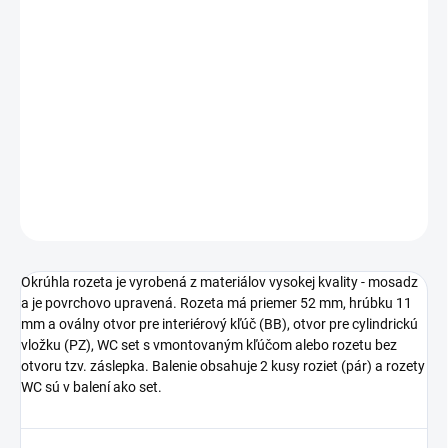
cena:
TYP OTVORU
−
+
Pridať do košíka
DETAILNÉ INFORMÁCIE
OPÝTAŤ SA
STRÁŽIŤ
Okrúhla rozeta je vyrobená z materiálov vysokej kvality - mosadz
a je povrchovo upravená. Rozeta má priemer 52 mm, hrúbku 11
mm a oválny otvor pre interiérový kľúč (BB), otvor pre cylindrickú
vložku (PZ), WC set s vmontovaným kľúčom alebo rozetu bez
otvoru tzv. záslepka. Balenie obsahuje 2 kusy roziet (pár) a rozety
WC sú v balení ako set.