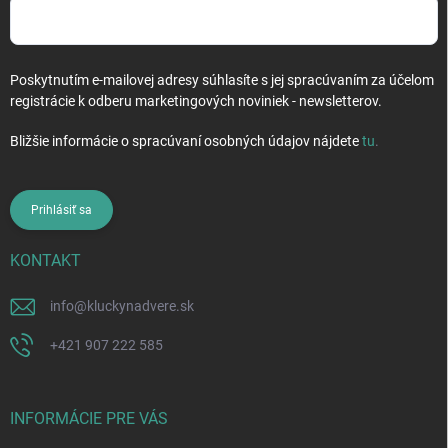
Poskytnutím e-mailovej adresy súhlasíte s jej spracúvaním za účelom
registrácie k odberu marketingových noviniek - newsletterov.
Bližšie informácie o spracúvaní osobných údajov nájdete
tu
.
Prihlásiť sa
KONTAKT
info
@
kluckynadvere.sk
+421 907 222 585
INFORMÁCIE PRE VÁS