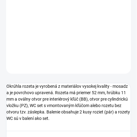
cena:
TYP OTVORU
−
+
Pridať do košíka
DETAILNÉ INFORMÁCIE
OPÝTAŤ SA
STRÁŽIŤ
Okrúhla rozeta je vyrobená z materiálov vysokej kvality - mosadz
a je povrchovo upravená. Rozeta má priemer 52 mm, hrúbku 11
mm a oválny otvor pre interiérový kľúč (BB), otvor pre cylindrickú
vložku (PZ), WC set s vmontovaným kľúčom alebo rozetu bez
otvoru tzv. záslepka. Balenie obsahuje 2 kusy roziet (pár) a rozety
WC sú v balení ako set.