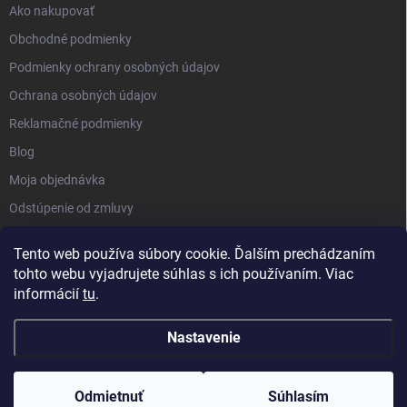
Ako nakupovať
Obchodné podmienky
Podmienky ochrany osobných údajov
Ochrana osobných údajov
Reklamačné podmienky
Blog
Moja objednávka
Odstúpenie od zmluvy
Tento web používa súbory cookie. Ďalším prechádzaním
tohto webu vyjadrujete súhlas s ich používaním. Viac
informácií
tu
.
Nastavenie
Copyright 2026
Kluckynadvere.sk
. Všetky práva vyhradené.
Upraviť
nastavenie cookies
Odmietnuť
Súhlasím