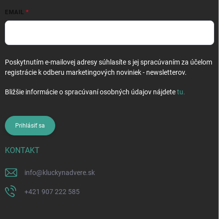
EMAIL
Poskytnutím e-mailovej adresy súhlasíte s jej spracúvaním za účelom
registrácie k odberu marketingových noviniek - newsletterov.
Bližšie informácie o spracúvaní osobných údajov nájdete
tu
.
Prihlásiť sa
KONTAKT
info
@
kluckynadvere.sk
+421 907 222 585