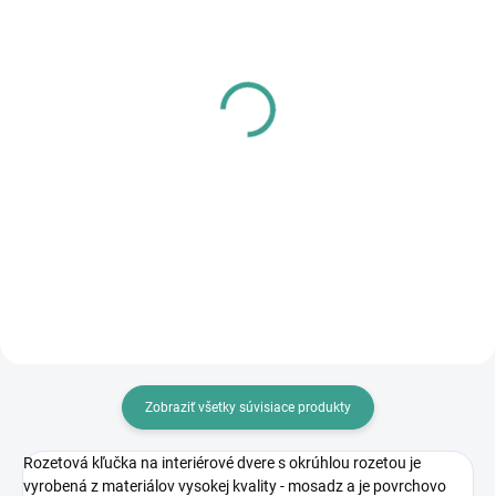
SKLADOM
SKLADOM
MPK - Profi Šablóna
PL - Univerzálne mazivo
PECOL BIO P55
€125,46
€10,46
€102 bez DPH
€8,50 bez DPH
Do košíka
Do košíka
Zobraziť všetky súvisiace produkty
Rozetová kľučka na interiérové dvere s okrúhlou rozetou je
vyrobená z materiálov vysokej kvality - mosadz a je povrchovo