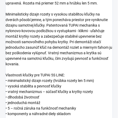
upravená. Rozeta má priemer 52 mm a hrúbku len 5 mm.
Minimalisticky dizajn rozety s vysokou stabilitou kľučky na
dverách pôsobí jemne, a tým ponecháva priestor pre vyniknutie
dizajnu samotnej kľučky. Patentovaná TUPAI mechanika s
nylonovo-kovovou podložkou s vystupkami - klikmi - uľahčuje
montáž krytky rozety a zabezpečuje stabilné upevnenie bez
možnosti samovoľného pohybu krytky. Pri demontáži stačí
jednoducho zasunúť kľúč na demontáž roziet a miernym ťahom ju
bez poškodenia vylúpnuť. Vratný mechanizmus a krytka sú
upevnené na samotnú kľučku, čím zvyšujú pevnosť a funkčnosť
kovania.
Vlastnosti kľučky pre TUPAI 5S LINE:
• minimalistický dizajn rozety (hrúbka rozety len 5 mm)
• vysoká stabilita a pevnosť kľučky
• vratný mechanizmus – súčasť kľučky a krytky rozety
• dlhodobá životnosť
• jednoduchá montáž
• 5 – ročná záruka na funkčnosť mechaniky
• komponenty a náhradné diely skladom