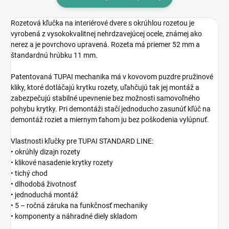
Rozetová kľučka na interiérové dvere s okrúhlou rozetou je
vyrobená z vysokokvalitnej nehrdzavejúcej ocele, známej ako
nerez a je povrchovo upravená. Rozeta má priemer 52 mm a
štandardnú hrúbku 11 mm.
Patentovaná TUPAI mechanika má v kovovom puzdre pružinové
kliky, ktoré dotláčajú krytku rozety, uľahčujú tak jej montáž a
zabezpečujú stabilné upevnenie bez možnosti samovoľného
pohybu krytky. Pri demontáži stačí jednoducho zasunúť kľúč na
demontáž roziet a miernym ťahom ju bez poškodenia vylúpnuť.
Vlastnosti kľučky pre TUPAI STANDARD LINE:
• okrúhly dizajn rozety
• klikové nasadenie krytky rozety
• tichý chod
• dlhodobá životnosť
• jednoduchá montáž
• 5 – ročná záruka na funkčnosť mechaniky
• komponenty a náhradné diely skladom