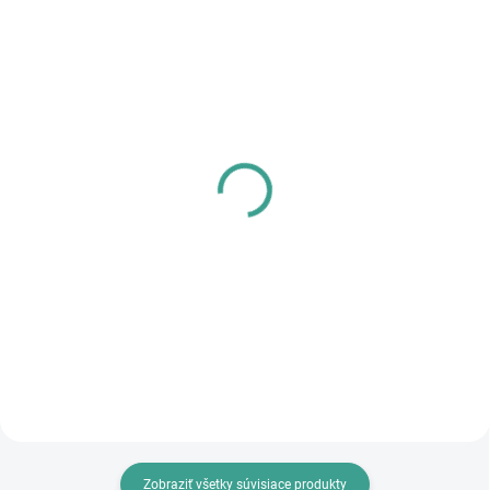
SKLADOM
SKLADOM
MPK - Profi Šablóna
PL - Univerzálne mazivo
PECOL BIO P55
€125,46
€10,46
€102 bez DPH
€8,50 bez DPH
Do košíka
Do košíka
Zobraziť všetky súvisiace produkty