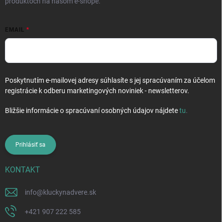
produktoch na našom e-shope.
EMAIL
Poskytnutím e-mailovej adresy súhlasíte s jej spracúvaním za účelom
registrácie k odberu marketingových noviniek - newsletterov.
Bližšie informácie o spracúvaní osobných údajov nájdete
tu
.
Prihlásiť sa
KONTAKT
info
@
kluckynadvere.sk
+421 907 222 585