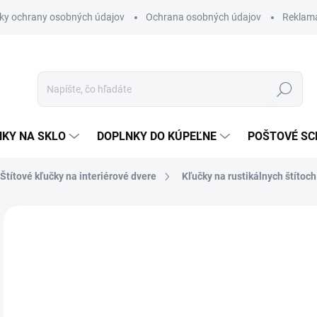
ky ochrany osobných údajov
Ochrana osobných údajov
Reklam
Hľadať
KY NA SKLO
DOPLNKY DO KÚPEĽNE
POŠTOVÉ S
Štítové kľučky na interiérové dvere
Kľučky na rustikálnych štítoch
Neohodnotené
Podrobnosti hodnotenia
ZNAČKA
od
od
Jedn
ZVO