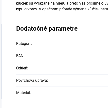
kľučiek sú vyrážané na mieru a preto Vás prosíme o uve
typu otvorov. V opačnom prípade výmena kľučiek ne
Dodatočné parametre
Kategória
:
EAN
:
Odtieň
:
Povrchová úprava
:
Materiál
: