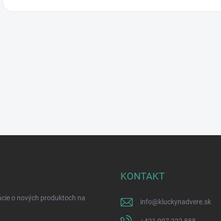
KONTAKT
ácie o nových produktoch na
info
@
kluckynadvere.sk