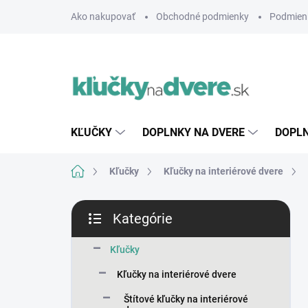
Prejsť
Ako nakupovať
Obchodné podmienky
Podmien
na
obsah
KĽUČKY
DOPLNKY NA DVERE
DOPLN
Domov
Kľučky
Kľučky na interiérové dvere
B
Kategórie
o
Preskočiť
č
kategórie
n
Kľučky
ý
Kľučky na interiérové dvere
p
a
Štítové kľučky na interiérové