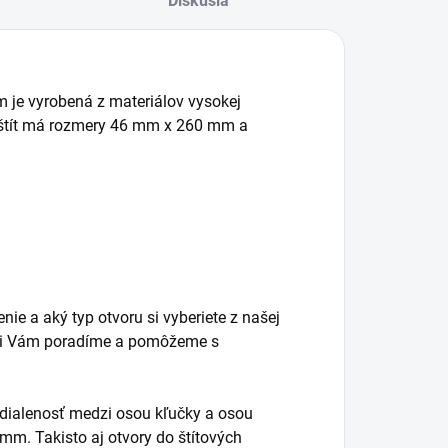
Diskusia
om je vyrobená z materiálov vysokej
y štít má rozmery 46 mm x 260 mm a
nie a aký typ otvoru si vyberiete z našej
radi Vám poradíme a pomôžeme s
vzdialenosť medzi osou kľučky a osou
 mm. Takisto aj otvory do štítových