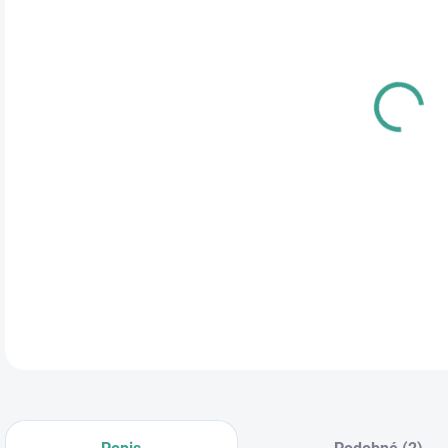
cena
PRE
TYP
ROZ
DETA