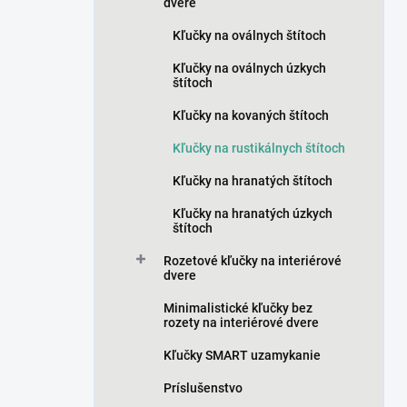
n
dvere
e
Kľučky na oválnych štítoch
l
Kľučky na oválnych úzkych
štítoch
Kľučky na kovaných štítoch
Kľučky na rustikálnych štítoch
Kľučky na hranatých štítoch
Kľučky na hranatých úzkych
štítoch
Rozetové kľučky na interiérové
dvere
Minimalistické kľučky bez
rozety na interiérové dvere
Kľučky SMART uzamykanie
Príslušenstvo