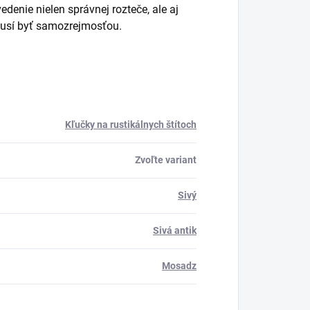
denie nielen správnej rozteče, ale aj
musí byť samozrejmosťou.
Kľučky na rustikálnych štítoch
Zvoľte variant
Sivý
Sivá antik
Mosadz