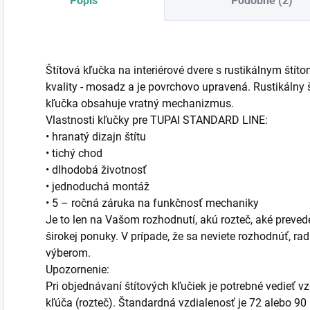
Popis
Podobné (2)
Štítová kľučka na interiérové dvere s rustikálnym štít
kvality - mosadz a je povrchovo upravená. Rustikáln
kľučka obsahuje vratný mechanizmus.
Vlastnosti kľučky pre TUPAI STANDARD LINE:
• hranatý dizajn štítu
• tichý chod
• dlhodobá životnosť
• jednoduchá montáž
• 5 – ročná záruka na funkčnosť mechaniky
Je to len na Vašom rozhodnutí, akú rozteč, aké prevede
širokej ponuky. V prípade, že sa neviete rozhodnúť, 
výberom.
Upozornenie:
Pri objednávaní štítových kľučiek je potrebné vedieť 
kľúča (rozteč). Štandardná vzdialenosť je 72 alebo 90