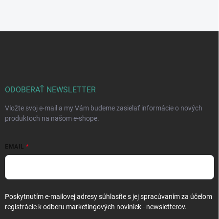
Z
á
p
ä
t
i
ODOBERAŤ NEWSLETTER
e
Vložte svoj e-mail a my Vám budeme zasielať informácie o nových
produktoch na našom e-shope.
EMAIL
Poskytnutím e-mailovej adresy súhlasíte s jej spracúvaním za účelom
registrácie k odberu marketingových noviniek - newsletterov.