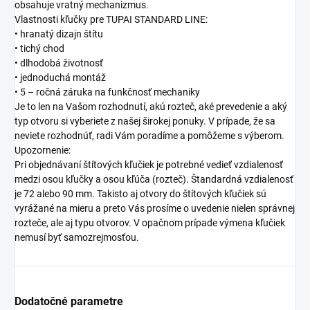
obsahuje vratný mechanizmus.
Vlastnosti kľučky pre TUPAI STANDARD LINE:
• hranatý dizajn štítu
• tichý chod
• dlhodobá životnosť
• jednoduchá montáž
• 5 – ročná záruka na funkčnosť mechaniky
Je to len na Vašom rozhodnutí, akú rozteč, aké prevedenie a aký
typ otvoru si vyberiete z našej širokej ponuky. V prípade, že sa
neviete rozhodnúť, radi Vám poradíme a pomôžeme s výberom.
Upozornenie:
Pri objednávaní štítových kľučiek je potrebné vedieť vzdialenosť
medzi osou kľučky a osou kľúča (rozteč). Štandardná vzdialenosť
je 72 alebo 90 mm. Takisto aj otvory do štítových kľučiek sú
vyrážané na mieru a preto Vás prosíme o uvedenie nielen správnej
rozteče, ale aj typu otvorov. V opačnom prípade výmena kľučiek
nemusí byť samozrejmosťou.
Dodatočné parametre