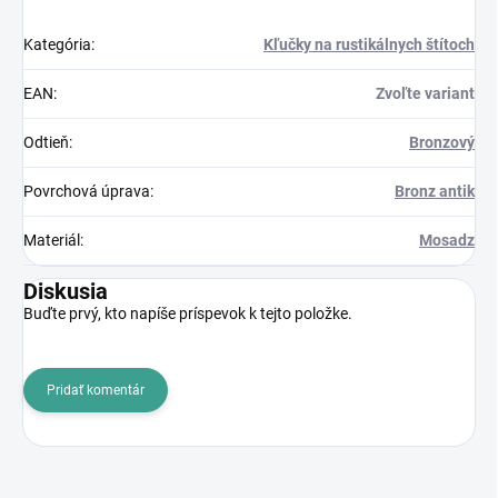
Kategória
:
Kľučky na rustikálnych štítoch
EAN
:
Zvoľte variant
Odtieň
:
Bronzový
Povrchová úprava
:
Bronz antik
Materiál
:
Mosadz
Diskusia
Buďte prvý, kto napíše príspevok k tejto položke.
Pridať komentár