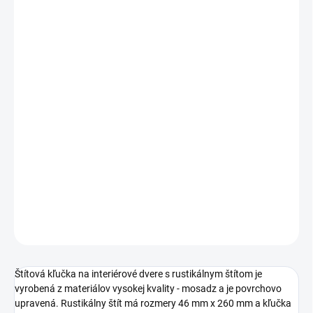
cena:
PREVEDENIE
TYP OTVORU
ROZTEČ
−
+
Pridať do košíka
DETAILNÉ INFORMÁCIE
OPÝTAŤ SA
STRÁŽIŤ
Štítová kľučka na interiérové dvere s rustikálnym štítom je
vyrobená z materiálov vysokej kvality - mosadz a je povrchovo
upravená. Rustikálny štít má rozmery 46 mm x 260 mm a kľučka