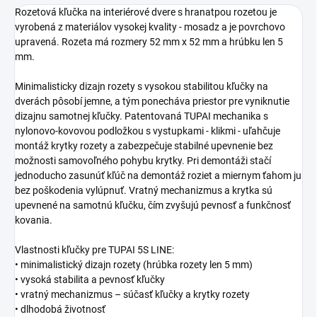
Rozetová kľučka na interiérové dvere s hranatpou rozetou je
vyrobená z materiálov vysokej kvality - mosadz a je povrchovo
upravená. Rozeta má rozmery 52 mm x 52 mm a hrúbku len 5
mm.
Minimalisticky dizajn rozety s vysokou stabilitou kľučky na
dverách pôsobí jemne, a tým ponecháva priestor pre vyniknutie
dizajnu samotnej kľučky. Patentovaná TUPAI mechanika s
nylonovo-kovovou podložkou s vystupkami - klikmi - uľahčuje
montáž krytky rozety a zabezpečuje stabilné upevnenie bez
možnosti samovoľného pohybu krytky. Pri demontáži stačí
jednoducho zasunúť kľúč na demontáž roziet a miernym ťahom ju
bez poškodenia vylúpnuť. Vratný mechanizmus a krytka sú
upevnené na samotnú kľučku, čím zvyšujú pevnosť a funkčnosť
kovania.
Vlastnosti kľučky pre TUPAI 5S LINE:
• minimalistický dizajn rozety (hrúbka rozety len 5 mm)
• vysoká stabilita a pevnosť kľučky
• vratný mechanizmus – súčasť kľučky a krytky rozety
• dlhodobá životnosť