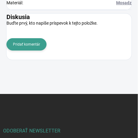
Materiál
:
Mosadz
Diskusia
Buďte prvý, kto napíše príspevok k tejto položke.
Pridať komentár
Z
á
p
ä
t
i
ODOBERAŤ NEWSLETTER
e