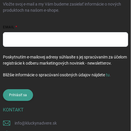
Vložte svoj e-mail a my Vám budeme zasielať informácie o nových
produktoch na našom e-shope.
EMAIL
Poskytnutím e-mailovej adresy súhlasíte s jej spracúvaním za účelom
registrácie k odberu marketingových noviniek - newsletterov.
Bližšie informácie o spracúvaní osobných údajov nájdete
tu
.
Prihlásiť sa
KONTAKT
info
@
kluckynadvere.sk