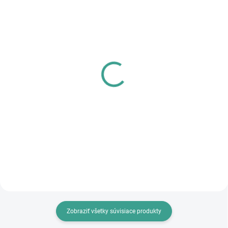
SKLADOM
SKLADOM
PL - Univerzálne mazivo
MPK - Profi Šablóna
PECOL BIO P55
€125,46
€10,46
€102 bez DPH
€8,50 bez DPH
Do košíka
Do košíka
Zobraziť všetky súvisiace produkty