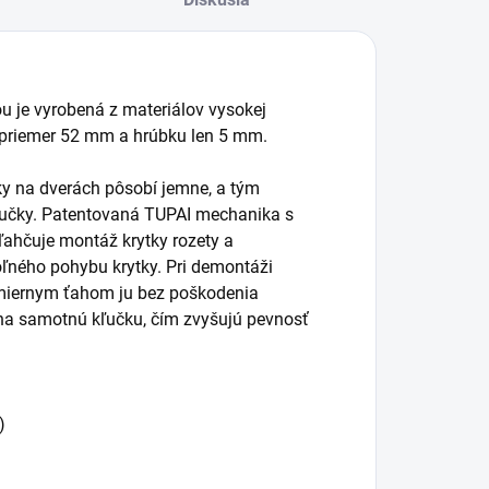
ou je vyrobená z materiálov vysokej
 priemer 52 mm a hrúbku len 5 mm.
čky na dverách pôsobí jemne, a tým
kľučky. Patentovaná TUPAI mechanika s
ľahčuje montáž krytky rozety a
ľného pohybu krytky. Pri demontáži
 miernym ťahom ju bez poškodenia
na samotnú kľučku, čím zvyšujú pevnosť
)