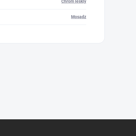
Chróm lesklý
Mosadz