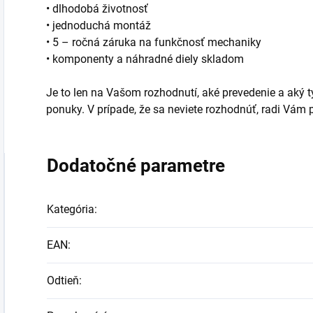
• dlhodobá životnosť
• jednoduchá montáž
• 5 – ročná záruka na funkčnosť mechaniky
• komponenty a náhradné diely skladom
Je to len na Vašom rozhodnutí, aké prevedenie a aký typ
ponuky. V prípade, že sa neviete rozhodnúť, radi Vá
Dodatočné parametre
Kategória
:
EAN
:
Odtieň
: