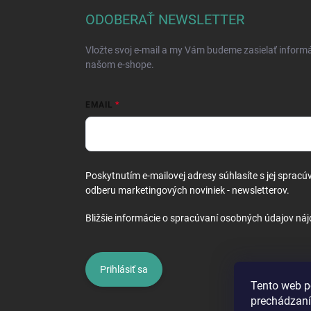
ä
ODOBERAŤ NEWSLETTER
t
i
Vložte svoj e-mail a my Vám budeme zasielať inform
e
našom e-shope.
EMAIL
Poskytnutím e-mailovej adresy súhlasíte s jej spracú
odberu marketingových noviniek - newsletterov.
Bližšie informácie o spracúvaní osobných údajov náj
Prihlásiť sa
Tento web p
prechádzaní