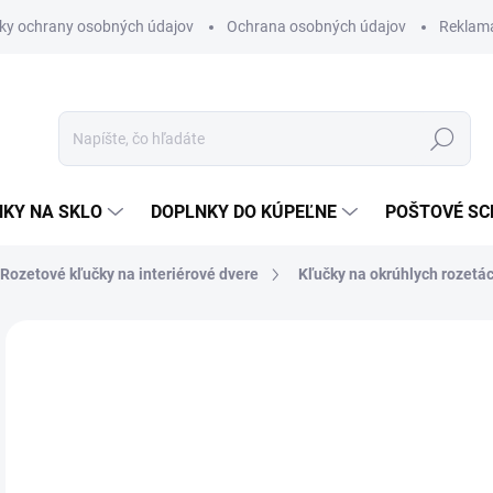
ky ochrany osobných údajov
Ochrana osobných údajov
Reklam
Hľadať
KY NA SKLO
DOPLNKY DO KÚPEĽNE
POŠTOVÉ S
Rozetové kľučky na interiérové dvere
Kľučky na okrúhlych rozetá
Neohodnotené
Podrobnosti hodnotenia
ZNAČKA
od
od
Jedn
ZVO