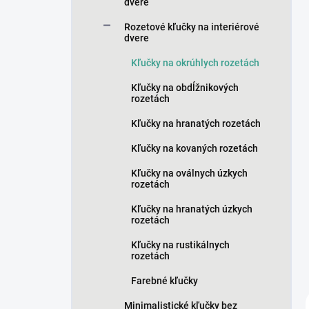
n
dvere
e
Rozetové kľučky na interiérové
l
dvere
Kľučky na okrúhlych rozetách
Kľučky na obdĺžnikových
rozetách
Kľučky na hranatých rozetách
Kľučky na kovaných rozetách
Kľučky na oválnych úzkych
rozetách
Kľučky na hranatých úzkych
rozetách
Kľučky na rustikálnych
rozetách
Farebné kľučky
Minimalistické kľučky bez