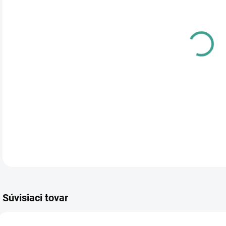
cena
PRE
TYP
DETA
Súvisiaci tovar