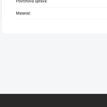
Povrchová úprava
:
Materiál
: