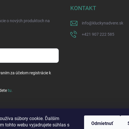
KONTAKT
ácie o nových produktoch na
info
@
kluckynadvere.sk
+421 907 222 585
vaním za účelom registrácie k
dete
tu
.
oužíva súbory cookie. Ďalším
Odmietnuť
m tohto webu vyjadrujete súhlas s