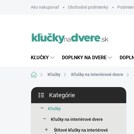
Prejsť
Ako nakupovať
Obchodné podmienky
Podmien
na
obsah
KĽUČKY
DOPLNKY NA DVERE
DOPLN
Domov
Kľučky
Kľučky na interiérové dvere
B
Kategórie
o
Preskočiť
č
kategórie
n
Kľučky
ý
Kľučky na interiérové dvere
p
a
Štítové kľučky na interiérové