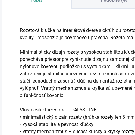
Rozetová kľučka na interiérové dvere s okrúhlou rozet
kvality - mosadz a je povrchovo upravená. Rozeta má
Minimalisticky dizajn rozety s vysokou stabilitou kľu
ponecháva priestor pre vyniknutie dizajnu samotnej 
nylonovo-kovovou podložkou s vystupkami - klikmi - u
zabezpečuje stabilné upevnenie bez možnosti samovo
stačí jednoducho zasunúť kľúč na demontáž roziet a
vylúpnuť. Vratný mechanizmus a krytka sú upevnené 
a funkčnosť kovania.
Vlastnosti kľučky pre TUPAI 5S LINE:
• minimalistický dizajn rozety (hrúbka rozety len 5 mm
• vysoká stabilita a pevnosť kľučky
• vratný mechanizmus – súčasť kľučky a krytky rozety