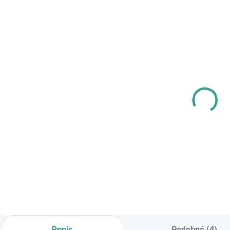
SKLADOM
SKLADOM
MP -
PL -
M
AKUMULÁTOROVÝ
Univerzálne
12 V VŔTACÍ
mazivo PECOL
SKRUTKOVAČ S
BIO P55
€83,64
€10,46
€
PRÍKLEPOM
€68 bez DPH
€8,50 bez DPH
Do košíka
Do košíka
Popis
Podobné (4)