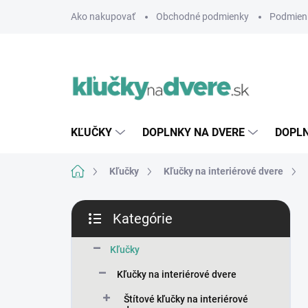
Prejsť
Ako nakupovať
Obchodné podmienky
Podmien
na
obsah
KĽUČKY
DOPLNKY NA DVERE
DOPLN
Domov
Kľučky
Kľučky na interiérové dvere
B
Kategórie
o
Preskočiť
č
kategórie
n
Kľučky
ý
Kľučky na interiérové dvere
p
a
Štítové kľučky na interiérové