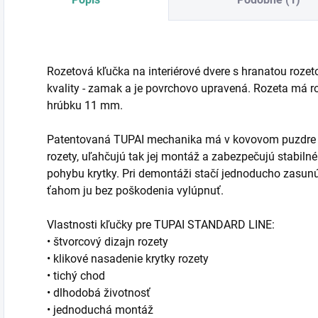
Rozetová kľučka na interiérové dvere s hranatou rozet
kvality - zamak a je povrchovo upravená. Rozeta má
hrúbku 11 mm.
Patentovaná TUPAI mechanika má v kovovom puzdre pru
rozety, uľahčujú tak jej montáž a zabezpečujú stabi
pohybu krytky. Pri demontáži stačí jednoducho zasun
ťahom ju bez poškodenia vylúpnuť.
Vlastnosti kľučky pre TUPAI STANDARD LINE:
• štvorcový dizajn rozety
• klikové nasadenie krytky rozety
• tichý chod
• dlhodobá životnosť
• jednoduchá montáž