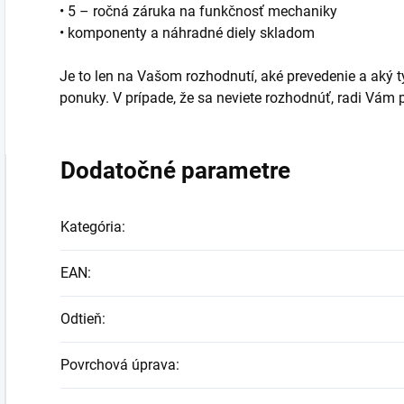
• 5 – ročná záruka na funkčnosť mechaniky
• komponenty a náhradné diely skladom
Je to len na Vašom rozhodnutí, aké prevedenie a aký typ
ponuky. V prípade, že sa neviete rozhodnúť, radi Vá
Dodatočné parametre
Kategória
:
EAN
:
Odtieň
:
Povrchová úprava
: