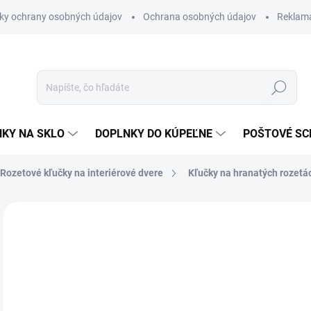
ky ochrany osobných údajov
Ochrana osobných údajov
Reklam
Hľadať
KY NA SKLO
DOPLNKY DO KÚPEĽNE
POŠTOVÉ S
Rozetové kľučky na interiérové dvere
Kľučky na hranatých rozetá
Neohodnotené
Podrobnosti hodnotenia
ZNAČKA
od
od
Jedn
ZVO