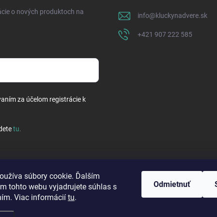
ácie o nových produktoch na
info
@
kluckynadvere.sk
+421 907 222 585
vaním za účelom registrácie k
dete
tu
.
oužíva súbory cookie. Ďalším
Odmietnuť
m tohto webu vyjadrujete súhlas s
ním. Viac informácií
tu
.