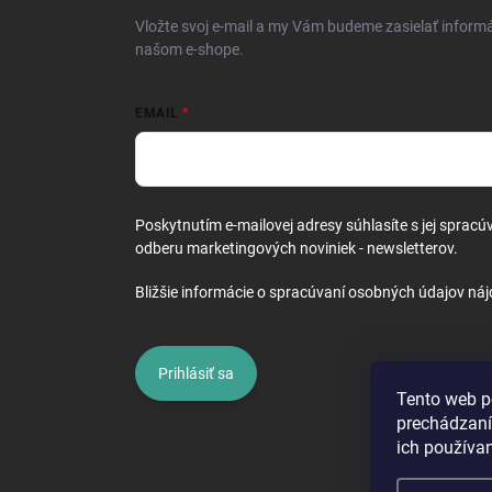
i
Vložte svoj e-mail a my Vám budeme zasielať inform
e
našom e-shope.
EMAIL
Poskytnutím e-mailovej adresy súhlasíte s jej spracú
odberu marketingových noviniek - newsletterov.
Bližšie informácie o spracúvaní osobných údajov náj
Prihlásiť sa
Tento web p
prechádzaní
ich používa