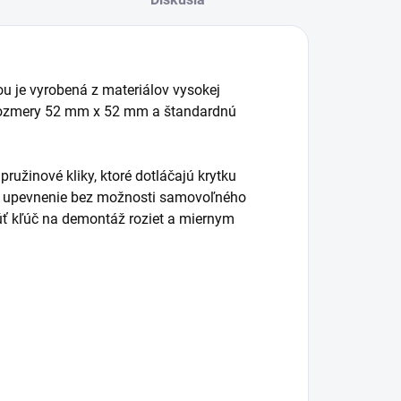
ou je vyrobená z materiálov vysokej
 rozmery 52 mm x 52 mm a štandardnú
žinové kliky, ktoré dotláčajú krytku
lné upevnenie bez možnosti samovoľného
úť kľúč na demontáž roziet a miernym