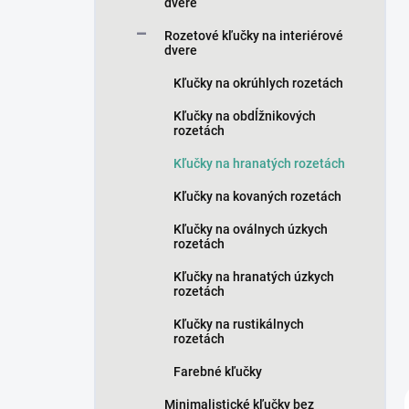
n
dvere
e
Rozetové kľučky na interiérové
l
dvere
Kľučky na okrúhlych rozetách
Kľučky na obdĺžnikových
rozetách
Kľučky na hranatých rozetách
Kľučky na kovaných rozetách
Kľučky na oválnych úzkych
rozetách
Kľučky na hranatých úzkych
rozetách
Kľučky na rustikálnych
rozetách
Farebné kľučky
Minimalistické kľučky bez