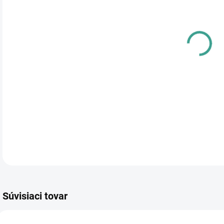
cena
PRE
TYP
DETA
Súvisiaci tovar