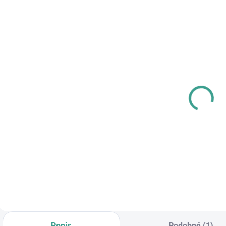
SKLADOM
SKLADOM
MP -
PL -
M
AKUMULÁTOROVÝ
Univerzálne
12 V VŔTACÍ
mazivo PECOL
SKRUTKOVAČ S
BIO P55
€83,64
€10,46
€
PRÍKLEPOM
€68 bez DPH
€8,50 bez DPH
Do košíka
Do košíka
Popis
Podobné (1)