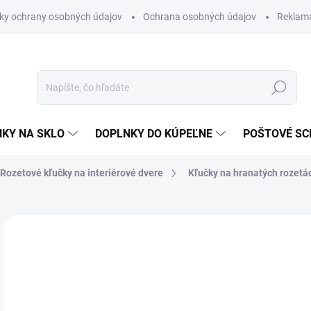
ky ochrany osobných údajov
Ochrana osobných údajov
Reklam
Hľadať
KY NA SKLO
DOPLNKY DO KÚPEĽNE
POŠTOVÉ S
Rozetové kľučky na interiérové dvere
Kľučky na hranatých rozetá
Neohodnotené
Podrobnosti hodnotenia
ZNAČKA
VÝPREDAJ
od