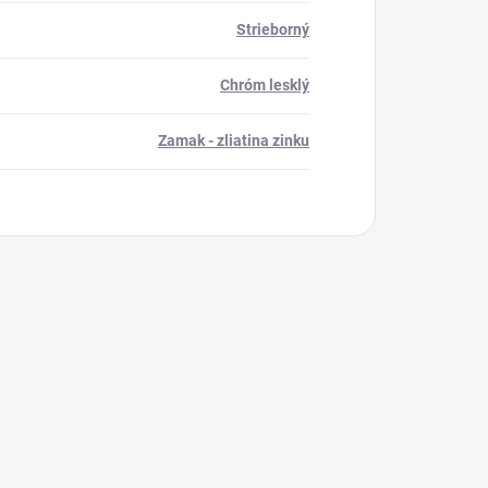
Strieborný
Chróm lesklý
Zamak - zliatina zinku