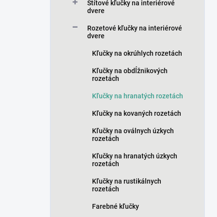
a
Štítové kľučky na interiérové
n
dvere
e
Rozetové kľučky na interiérové
l
dvere
Kľučky na okrúhlych rozetách
Kľučky na obdĺžnikových
rozetách
Kľučky na hranatých rozetách
Kľučky na kovaných rozetách
Kľučky na oválnych úzkych
rozetách
Kľučky na hranatých úzkych
rozetách
Kľučky na rustikálnych
rozetách
Farebné kľučky