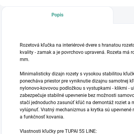
Popis
Rozetová kľučka na interiérové dvere s hranatou rozet
kvality - zamak a je povrchovo upravená. Rozeta má
mm.
Minimalisticky dizajn rozety s vysokou stabilitou kľu
ponecháva priestor pre vyniknutie dizajnu samotnej 
nylonovo-kovovou podložkou s vystupkami - klikmi - u
zabezpečuje stabilné upevnenie bez možnosti samovo
stačí jednoducho zasunúť kľúč na demontáž roziet a
vylúpnuť. Vratný mechanizmus a krytka sú upevnené 
a funkčnosť kovania.
Vlastnosti kľučky pre TUPAI 5S LINE: