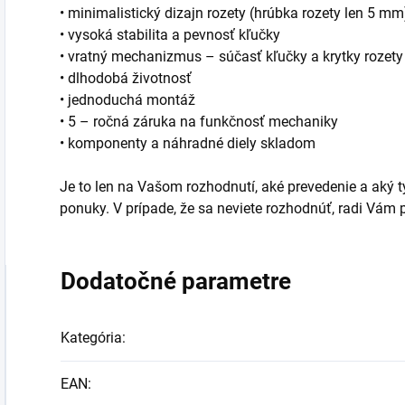
• minimalistický dizajn rozety (hrúbka rozety len 5 mm
• vysoká stabilita a pevnosť kľučky
• vratný mechanizmus – súčasť kľučky a krytky rozety
• dlhodobá životnosť
• jednoduchá montáž
• 5 – ročná záruka na funkčnosť mechaniky
• komponenty a náhradné diely skladom
Je to len na Vašom rozhodnutí, aké prevedenie a aký typ
ponuky. V prípade, že sa neviete rozhodnúť, radi Vá
Dodatočné parametre
Kategória
:
EAN
: