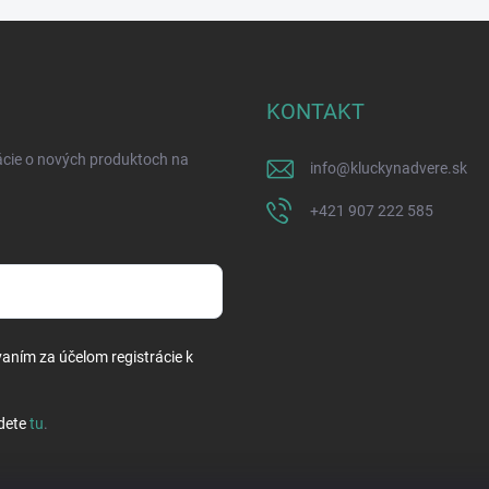
KONTAKT
ácie o nových produktoch na
info
@
kluckynadvere.sk
+421 907 222 585
vaním za účelom registrácie k
dete
tu
.