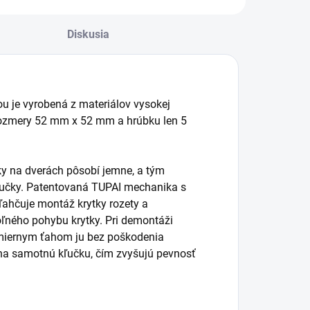
Diskusia
ou je vyrobená z materiálov vysokej
 rozmery 52 mm x 52 mm a hrúbku len 5
čky na dverách pôsobí jemne, a tým
kľučky. Patentovaná TUPAI mechanika s
ľahčuje montáž krytky rozety a
ľného pohybu krytky. Pri demontáži
 miernym ťahom ju bez poškodenia
na samotnú kľučku, čím zvyšujú pevnosť