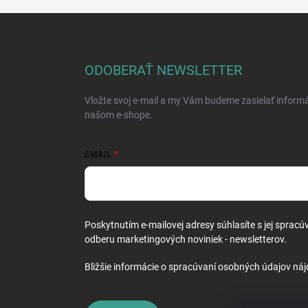
Z
á
p
ä
ODOBERAŤ NEWSLETTER
t
i
Vložte svoj e-mail a my Vám budeme zasielať inform
e
našom e-shope.
EMAIL
Poskytnutím e-mailovej adresy súhlasíte s jej spracú
odberu marketingových noviniek - newsletterov.
Bližšie informácie o spracúvaní osobných údajov náj