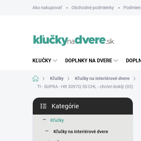
Prejsť
Ako nakupovať
Obchodné podmienky
Podmien
na
obsah
KĽUČKY
DOPLNKY NA DVERE
DOPLN
Domov
Kľučky
Kľučky na interiérové dvere
TI - SUPRA - HR 3097Q 5S
CHL - chróm lesklý (03)
B
Kategórie
o
Preskočiť
č
kategórie
n
Kľučky
ý
Kľučky na interiérové dvere
p