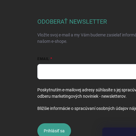
á
p
ä
ODOBERAŤ NEWSLETTER
t
i
Vložte svoj e-mail a my Vám budeme zasielať inform
e
našom e-shope.
EMAIL
Poskytnutím e-mailovej adresy súhlasíte s jej spracú
odberu marketingových noviniek - newsletterov.
Bližšie informácie o spracúvaní osobných údajov náj
Prihlásiť sa