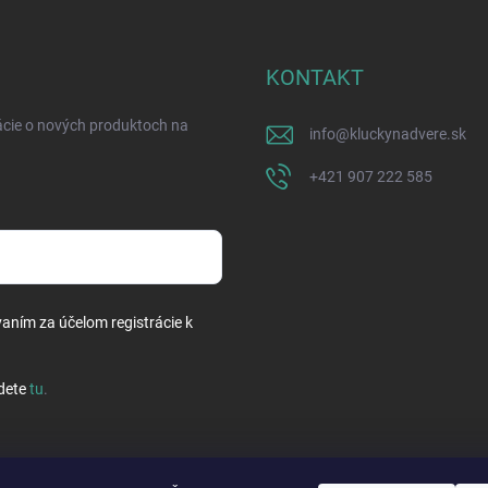
KONTAKT
ácie o nových produktoch na
info
@
kluckynadvere.sk
+421 907 222 585
vaním za účelom registrácie k
dete
tu
.