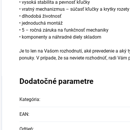
• vysoká stabilita a pevnosť kľučky
• vratný mechanizmus – súčasť kľučky a krytky rozety
• dlhodobá životnosť
• jednoduchá montáž
• 5 – ročná záruka na funkčnosť mechaniky
• komponenty a náhradné diely skladom
Je to len na Vašom rozhodnutí, aké prevedenie a aký typ
ponuky. V prípade, že sa neviete rozhodnúť, radi Vá
Dodatočné parametre
Kategória
:
EAN
:
Odtieň
: