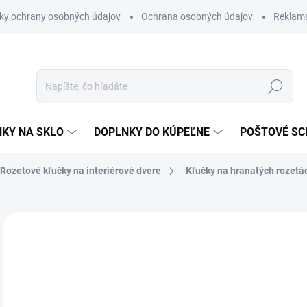
ky ochrany osobných údajov
Ochrana osobných údajov
Reklam
Hľadať
KY NA SKLO
DOPLNKY DO KÚPEĽNE
POŠTOVÉ S
Rozetové kľučky na interiérové dvere
Kľučky na hranatých rozetá
Neohodnotené
Podrobnosti hodnotenia
ZNAČKA
od
od