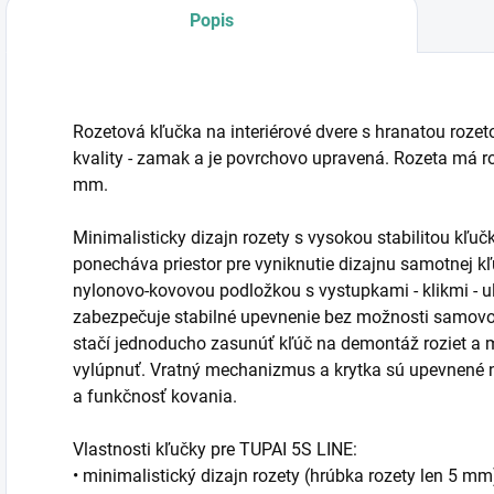
Popis
Rozetová kľučka na interiérové dvere s hranatou rozet
kvality - zamak a je povrchovo upravená. Rozeta má
mm.
Minimalisticky dizajn rozety s vysokou stabilitou kľu
ponecháva priestor pre vyniknutie dizajnu samotnej 
nylonovo-kovovou podložkou s vystupkami - klikmi - u
zabezpečuje stabilné upevnenie bez možnosti samovo
stačí jednoducho zasunúť kľúč na demontáž roziet a
vylúpnuť. Vratný mechanizmus a krytka sú upevnené 
a funkčnosť kovania.
Vlastnosti kľučky pre TUPAI 5S LINE:
• minimalistický dizajn rozety (hrúbka rozety len 5 mm