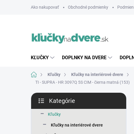
Prejsť
Ako nakupovať
Obchodné podmienky
Podmien
na
obsah
KĽUČKY
DOPLNKY NA DVERE
DOPLN
Domov
Kľučky
Kľučky na interiérové dvere
TI - SUPRA - HR 3097Q 5S
CIM - čierna matná (153)
B
Kategórie
o
Preskočiť
č
kategórie
n
Kľučky
ý
Kľučky na interiérové dvere
p