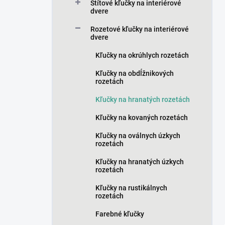
a
Štítové kľučky na interiérové
n
dvere
e
Rozetové kľučky na interiérové
l
dvere
Kľučky na okrúhlych rozetách
Kľučky na obdĺžnikových
rozetách
Kľučky na hranatých rozetách
Kľučky na kovaných rozetách
Kľučky na oválnych úzkych
rozetách
Kľučky na hranatých úzkych
rozetách
Kľučky na rustikálnych
rozetách
Farebné kľučky