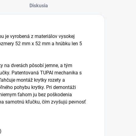
Diskusia
ou je vyrobená z materiálov vysokej
 rozmery 52 mm x 52 mm a hrúbku len 5
čky na dverách pôsobí jemne, a tým
kľučky. Patentovaná TUPAI mechanika s
ľahčuje montáž krytky rozety a
ľného pohybu krytky. Pri demontáži
 miernym ťahom ju bez poškodenia
na samotnú kľučku, čím zvyšujú pevnosť
)