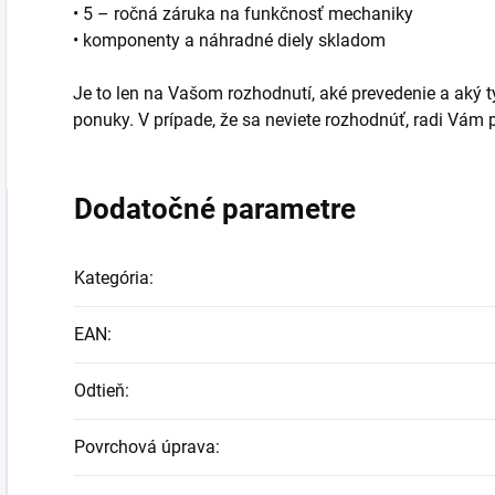
• 5 – ročná záruka na funkčnosť mechaniky
• komponenty a náhradné diely skladom
Je to len na Vašom rozhodnutí, aké prevedenie a aký typ
ponuky. V prípade, že sa neviete rozhodnúť, radi Vá
Dodatočné parametre
Kategória
:
EAN
:
Odtieň
:
Povrchová úprava
: