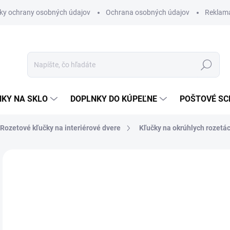
ky ochrany osobných údajov
Ochrana osobných údajov
Reklam
Hľadať
KY NA SKLO
DOPLNKY DO KÚPEĽNE
POŠTOVÉ S
Rozetové kľučky na interiérové dvere
Kľučky na okrúhlych rozetá
Neohodnotené
Podrobnosti hodnotenia
ZNAČKA
od
od
Jedn
ZVO