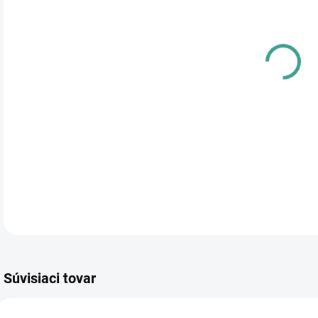
cena
PRE
TYP
DETA
Súvisiaci tovar