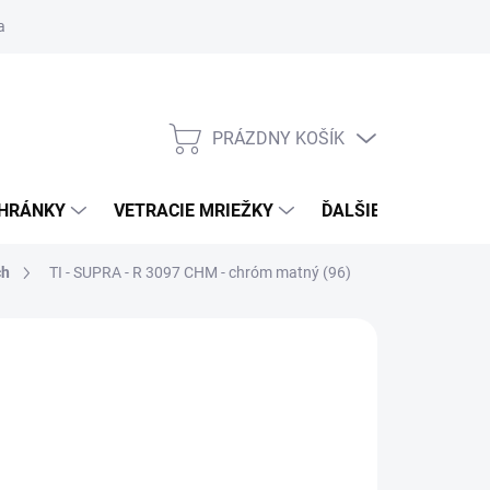
ačné podmienky
Blog
Moja objednávka
Odstúpenie od zmlu
PRÁZDNY KOŠÍK
NÁKUPNÝ
KOŠÍK
CHRÁNKY
VETRACIE MRIEŽKY
ĎALŠIE DOPLNKY
ch
TI - SUPRA - R 3097
CHM - chróm matný (96)
:
TUPAI
 €53,51
od
€45,49
/ set
€36,98
bez DPH
otková
ĽTE VARIANT