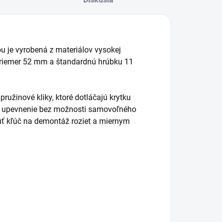
ou je vyrobená z materiálov vysokej
priemer 52 mm a štandardnú hrúbku 11
žinové kliky, ktoré dotláčajú krytku
lné upevnenie bez možnosti samovoľného
úť kľúč na demontáž roziet a miernym