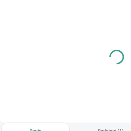
SKLADOM
SKLADOM
MP -
MPK - Profi
P
AKUMULÁTOROVÝ
Šablóna
U
12 V VŔTACÍ
€125,46
SKRUTKOVAČ S
€83,64
€102 bez DPH
PRÍKLEPOM
€68 bez DPH
€
Do košíka
Do košíka
Popis
Podobné (1)