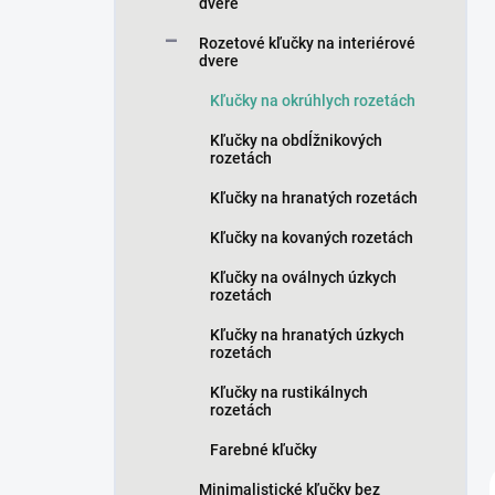
n
dvere
e
Rozetové kľučky na interiérové
l
dvere
Kľučky na okrúhlych rozetách
Kľučky na obdĺžnikových
rozetách
Kľučky na hranatých rozetách
Kľučky na kovaných rozetách
Kľučky na oválnych úzkych
rozetách
Kľučky na hranatých úzkych
rozetách
Kľučky na rustikálnych
rozetách
Farebné kľučky
Minimalistické kľučky bez