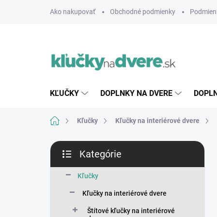
Prejsť
Ako nakupovať
Obchodné podmienky
Podmien
na
obsah
KĽUČKY
DOPLNKY NA DVERE
DOPLN
Domov
Kľučky
Kľučky na interiérové dvere
B
Kategórie
o
Preskočiť
č
kategórie
n
Kľučky
ý
Kľučky na interiérové dvere
p
a
Štítové kľučky na interiérové