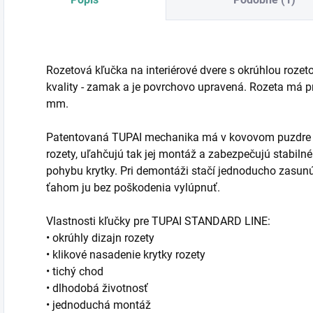
Rozetová kľučka na interiérové dvere s okrúhlou rozet
kvality - zamak a je povrchovo upravená. Rozeta má 
mm.
Patentovaná TUPAI mechanika má v kovovom puzdre pru
rozety, uľahčujú tak jej montáž a zabezpečujú stabi
pohybu krytky. Pri demontáži stačí jednoducho zasun
ťahom ju bez poškodenia vylúpnuť.
Vlastnosti kľučky pre TUPAI STANDARD LINE:
• okrúhly dizajn rozety
• klikové nasadenie krytky rozety
• tichý chod
• dlhodobá životnosť
• jednoduchá montáž