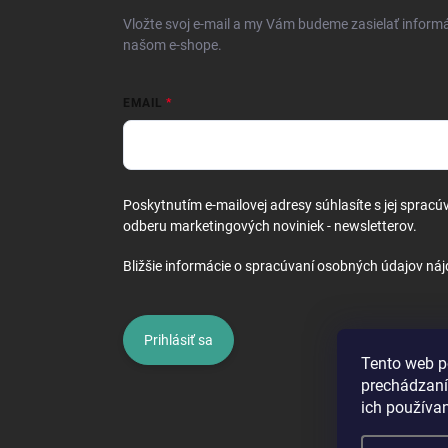
i
Vložte svoj e-mail a my Vám budeme zasielať inform
e
našom e-shope.
EMAIL
Poskytnutím e-mailovej adresy súhlasíte s jej spracú
odberu marketingových noviniek - newsletterov.
Bližšie informácie o spracúvaní osobných údajov náj
Prihlásiť sa
Tento web p
prechádzaní
ich používa