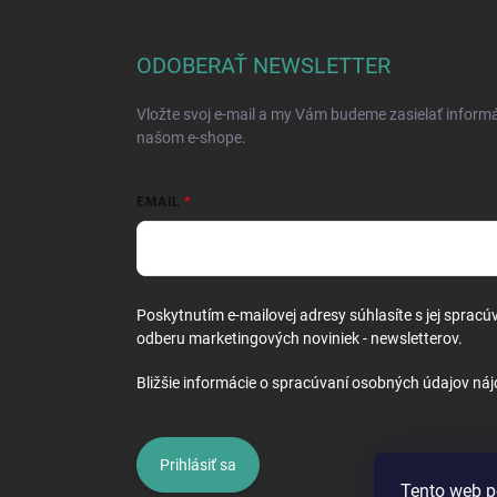
á
p
ä
ODOBERAŤ NEWSLETTER
t
i
Vložte svoj e-mail a my Vám budeme zasielať inform
e
našom e-shope.
EMAIL
Poskytnutím e-mailovej adresy súhlasíte s jej spracú
odberu marketingových noviniek - newsletterov.
Bližšie informácie o spracúvaní osobných údajov náj
Prihlásiť sa
Tento web p