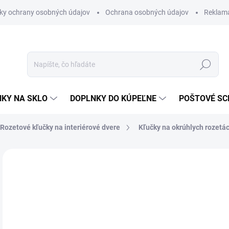
ky ochrany osobných údajov
Ochrana osobných údajov
Reklam
Hľadať
KY NA SKLO
DOPLNKY DO KÚPEĽNE
POŠTOVÉ S
Rozetové kľučky na interiérové dvere
Kľučky na okrúhlych rozetá
Neohodnotené
Podrobnosti hodnotenia
ZNAČKA
VÝPREDAJ
od
od