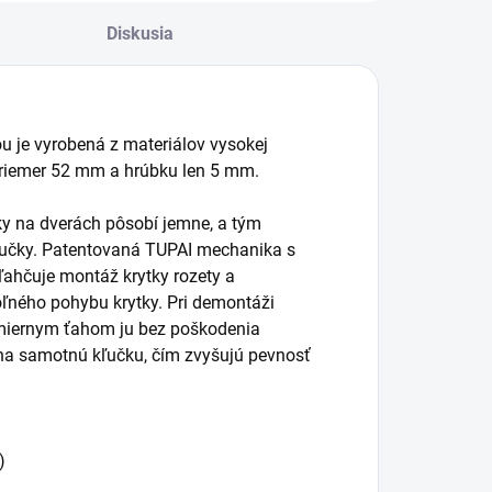
Diskusia
ou je vyrobená z materiálov vysokej
priemer 52 mm a hrúbku len 5 mm.
čky na dverách pôsobí jemne, a tým
kľučky. Patentovaná TUPAI mechanika s
ľahčuje montáž krytky rozety a
ľného pohybu krytky. Pri demontáži
 miernym ťahom ju bez poškodenia
na samotnú kľučku, čím zvyšujú pevnosť
)