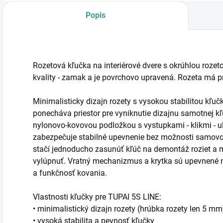
Popis
Rozetová kľučka na interiérové dvere s okrúhlou rozet
kvality - zamak a je povrchovo upravená. Rozeta má 
Minimalisticky dizajn rozety s vysokou stabilitou kľu
ponecháva priestor pre vyniknutie dizajnu samotnej 
nylonovo-kovovou podložkou s vystupkami - klikmi - u
zabezpečuje stabilné upevnenie bez možnosti samovo
stačí jednoducho zasunúť kľúč na demontáž roziet a
vylúpnuť. Vratný mechanizmus a krytka sú upevnené 
a funkčnosť kovania.
Vlastnosti kľučky pre TUPAI 5S LINE:
• minimalistický dizajn rozety (hrúbka rozety len 5 mm
• vysoká stabilita a pevnosť kľučky