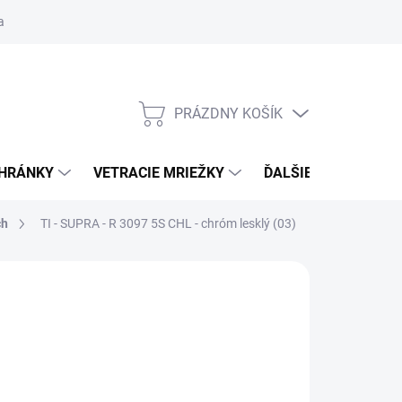
ačné podmienky
Blog
Moja objednávka
Odstúpenie od zmlu
PRÁZDNY KOŠÍK
NÁKUPNÝ
KOŠÍK
CHRÁNKY
VETRACIE MRIEŽKY
ĎALŠIE DOPLNKY
ch
TI - SUPRA - R 3097 5S
CHL - chróm lesklý (03)
:
TUPAI
 €49,20
od
€41,82
/ set
€34
bez DPH