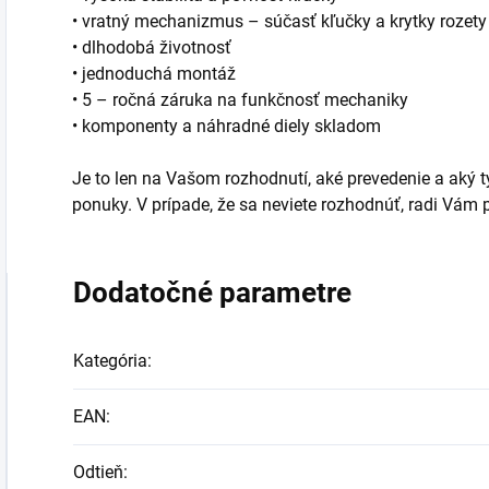
• vratný mechanizmus – súčasť kľučky a krytky rozety
• dlhodobá životnosť
• jednoduchá montáž
• 5 – ročná záruka na funkčnosť mechaniky
• komponenty a náhradné diely skladom
Je to len na Vašom rozhodnutí, aké prevedenie a aký typ
ponuky. V prípade, že sa neviete rozhodnúť, radi Vá
Dodatočné parametre
Kategória
:
EAN
:
Odtieň
: