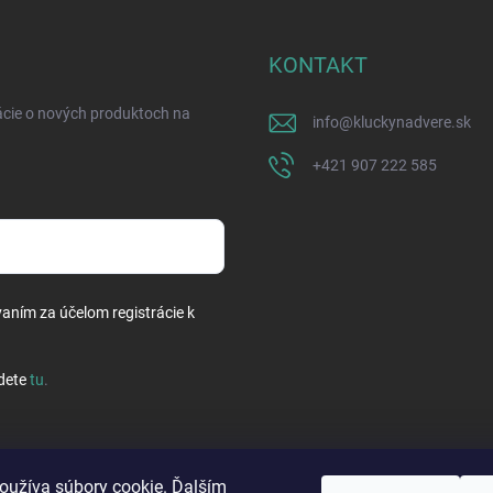
KONTAKT
ácie o nových produktoch na
info
@
kluckynadvere.sk
+421 907 222 585
vaním za účelom registrácie k
dete
tu
.
oužíva súbory cookie. Ďalším