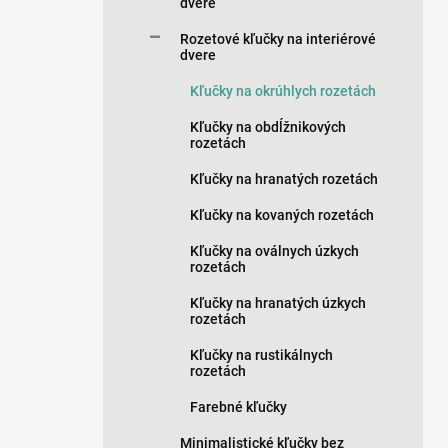
n
dvere
e
Rozetové kľučky na interiérové
l
dvere
Kľučky na okrúhlych rozetách
Kľučky na obdĺžnikových
rozetách
Kľučky na hranatých rozetách
Kľučky na kovaných rozetách
Kľučky na oválnych úzkych
rozetách
Kľučky na hranatých úzkych
rozetách
Kľučky na rustikálnych
rozetách
Farebné kľučky
Minimalistické kľučky bez