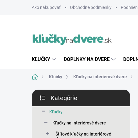
Prejsť
Ako nakupovať
Obchodné podmienky
Podmien
na
obsah
KĽUČKY
DOPLNKY NA DVERE
DOPLN
Domov
Kľučky
Kľučky na interiérové dvere
B
Kategórie
o
Preskočiť
č
kategórie
n
Kľučky
ý
Kľučky na interiérové dvere
p
a
Štítové kľučky na interiérové