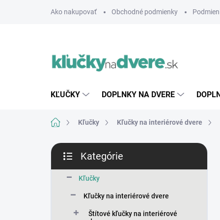
Prejsť
Ako nakupovať
Obchodné podmienky
Podmien
na
obsah
KĽUČKY
DOPLNKY NA DVERE
DOPLN
Domov
Kľučky
Kľučky na interiérové dvere
B
Kategórie
o
Preskočiť
č
kategórie
n
Kľučky
ý
Kľučky na interiérové dvere
p
a
Štítové kľučky na interiérové