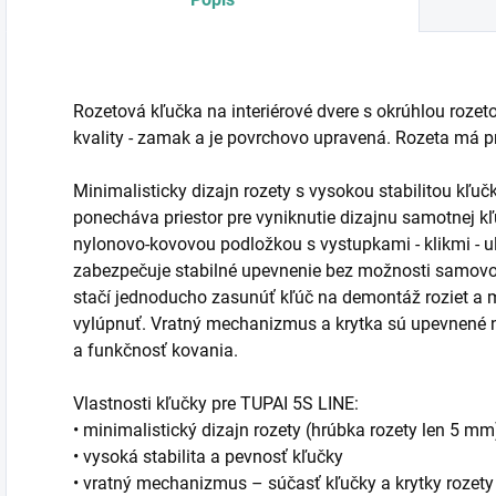
Rozetová kľučka na interiérové dvere s okrúhlou rozet
kvality - zamak a je povrchovo upravená. Rozeta má 
Minimalisticky dizajn rozety s vysokou stabilitou kľu
ponecháva priestor pre vyniknutie dizajnu samotnej 
nylonovo-kovovou podložkou s vystupkami - klikmi - u
zabezpečuje stabilné upevnenie bez možnosti samovo
stačí jednoducho zasunúť kľúč na demontáž roziet a
vylúpnuť. Vratný mechanizmus a krytka sú upevnené 
a funkčnosť kovania.
Vlastnosti kľučky pre TUPAI 5S LINE:
• minimalistický dizajn rozety (hrúbka rozety len 5 mm
• vysoká stabilita a pevnosť kľučky
• vratný mechanizmus – súčasť kľučky a krytky rozety