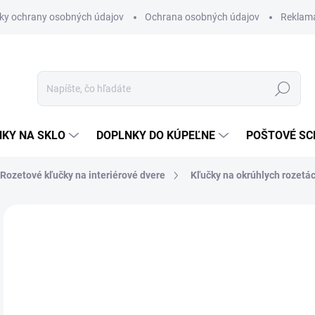
ky ochrany osobných údajov
Ochrana osobných údajov
Reklam
Hľadať
KY NA SKLO
DOPLNKY DO KÚPEĽNE
POŠTOVÉ S
Rozetové kľučky na interiérové dvere
Kľučky na okrúhlych rozetá
Neohodnotené
Podrobnosti hodnotenia
ZNAČKA
od
od
Jedn
ZVO