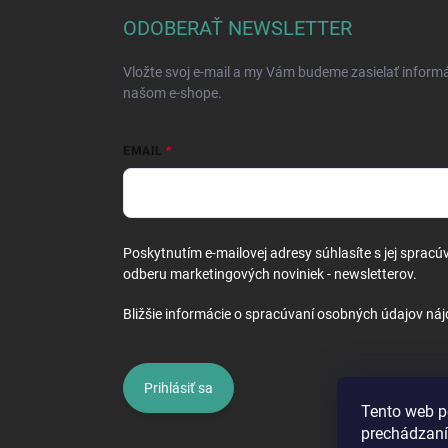
ä
ODOBERAŤ NEWSLETTER
t
i
Vložte svoj e-mail a my Vám budeme zasielať inform
e
našom e-shope.
EMAIL
Poskytnutím e-mailovej adresy súhlasíte s jej spracú
odberu marketingových noviniek - newsletterov.
Bližšie informácie o spracúvaní osobných údajov náj
Prihlásiť sa
Tento web p
prechádzaní