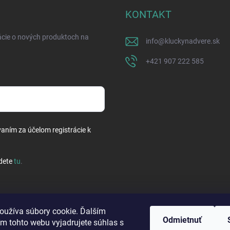
KONTAKT
ácie o nových produktoch na
info
@
kluckynadvere.sk
+421 907 222 585
vaním za účelom registrácie k
dete
tu
.
oužíva súbory cookie. Ďalším
Odmietnuť
m tohto webu vyjadrujete súhlas s