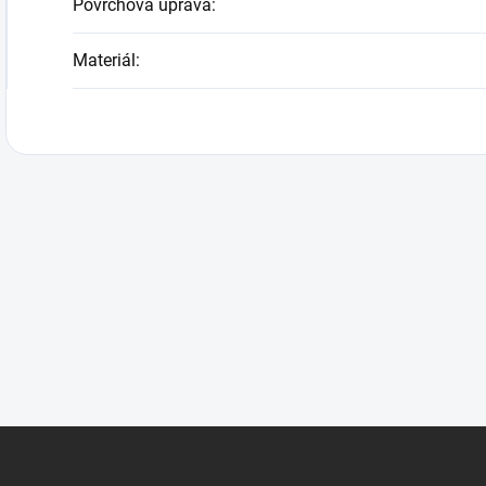
Povrchová úprava
:
Materiál
: