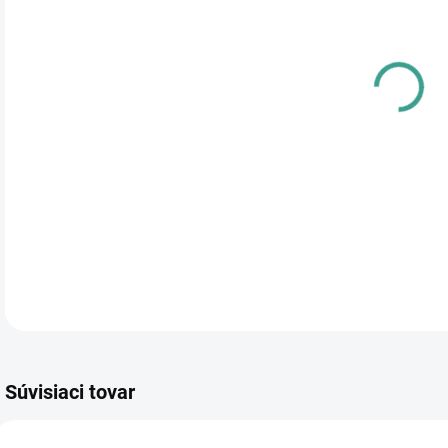
cena
PRE
TYP
DETA
Súvisiaci tovar