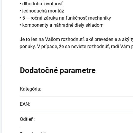
• dlhodobá životnosť
• jednoduchá montáž
• 5 – ročná záruka na funkčnosť mechaniky
• komponenty a náhradné diely skladom
Je to len na Vašom rozhodnutí, aké prevedenie a aký typ
ponuky. V prípade, že sa neviete rozhodnúť, radi Vá
Dodatočné parametre
Kategória
:
EAN
:
Odtieň
: