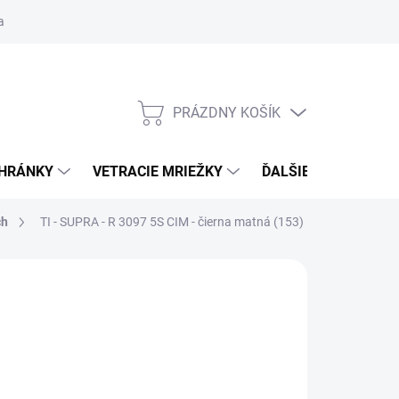
ačné podmienky
Blog
Moja objednávka
Odstúpenie od zmlu
PRÁZDNY KOŠÍK
NÁKUPNÝ
KOŠÍK
CHRÁNKY
VETRACIE MRIEŽKY
ĎALŠIE DOPLNKY
ch
TI - SUPRA - R 3097 5S
CIM - čierna matná (153)
:
TUPAI
 €46,74
od
€39,73
/ set
€32,30
bez DPH
otková
ĽTE VARIANT