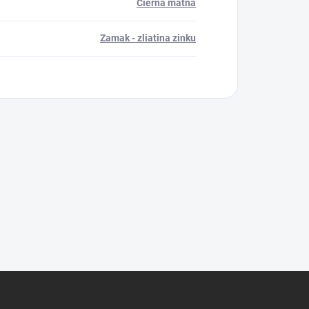
Čierna matná
Zamak - zliatina zinku