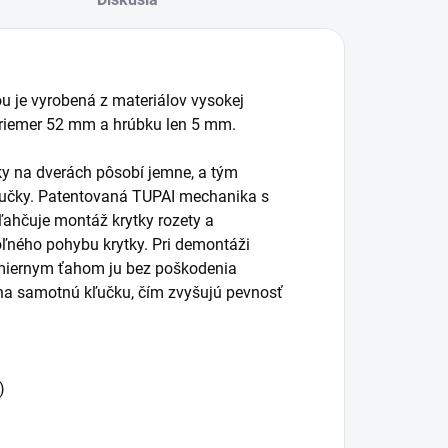
ou je vyrobená z materiálov vysokej
priemer 52 mm a hrúbku len 5 mm.
čky na dverách pôsobí jemne, a tým
kľučky. Patentovaná TUPAI mechanika s
ľahčuje montáž krytky rozety a
ľného pohybu krytky. Pri demontáži
 miernym ťahom ju bez poškodenia
na samotnú kľučku, čím zvyšujú pevnosť
)