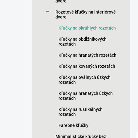
n
dvere
e
Rozetové kľučky na interiérové
l
dvere
Kľučky na okrúhlych rozetách
Kľučky na obdĺžnikových
rozetách
Kľučky na hranatých rozetách
Kľučky na kovaných rozetách
Kľučky na oválnych úzkych
rozetách
Kľučky na hranatých úzkych
rozetách
Kľučky na rustikálnych
rozetách
Farebné kľučky
Minimalistické kľučky bez