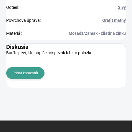
Odtieň
:
Sivý
Povrchová úprava
:
Grafit matný
Materiál
:
Mosadz/Zamak - zliatina zinku
Diskusia
Buďte prvý, kto napíše príspevok k tejto položke.
Pridať komentár
Z
á