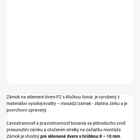
Jednotková
SKLADOM
cena:
PREVEDENIE
−
+
Pridať do košíka
DETAILNÉ INFORMÁCIE
OPÝTAŤ SA
STRÁŽIŤ
Zámok na sklenené dvere PZ s kľučkou Sonia je vyrobený z
materiálov vysokej kvality – mosadz/zamak - zliatina zinku a je
povrchovo upravený.
Ľavostrannosť a pravostrannosť kovania sa jednoducho zvolí
presunutím zámku a otočením strelky na začiatku montáže.
Zámok je vhodný
pre sklenené dvere s hrúbkou 8 – 10 mm
.