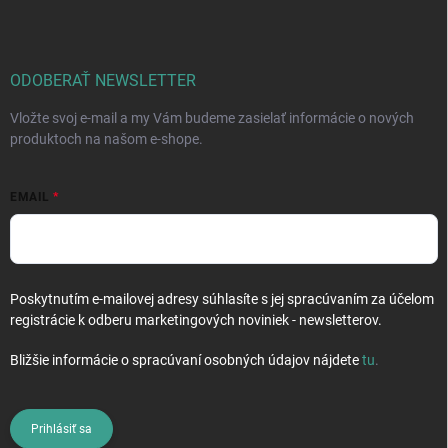
p
ä
t
i
ODOBERAŤ NEWSLETTER
e
Vložte svoj e-mail a my Vám budeme zasielať informácie o nových
produktoch na našom e-shope.
EMAIL
Poskytnutím e-mailovej adresy súhlasíte s jej spracúvaním za účelom
registrácie k odberu marketingových noviniek - newsletterov.
Bližšie informácie o spracúvaní osobných údajov nájdete
tu
.
Prihlásiť sa