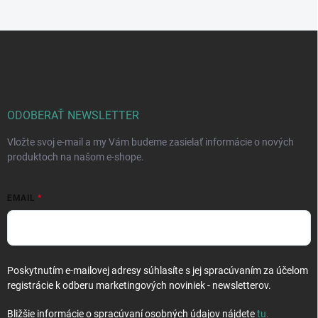
Z
á
p
ä
t
i
ODOBERAŤ NEWSLETTER
e
Vložte svoj e-mail a my Vám budeme zasielať informácie o nových
produktoch na našom e-shope.
EMAIL
Poskytnutím e-mailovej adresy súhlasíte s jej spracúvaním za účelom
registrácie k odberu marketingových noviniek - newsletterov.
Bližšie informácie o spracúvaní osobných údajov nájdete
tu
.