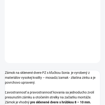
Jednotková
MOMENTÁLNE NEDOSTUPNÉ
cena:
PREVEDENIE
−
+
Pridať do košíka
DETAILNÉ INFORMÁCIE
OPÝTAŤ SA
STRÁŽIŤ
Zámok na sklenené dvere PZ s kľučkou Sonia je vyrobený z
materiálov vysokej kvality – mosadz/zamak - zliatina zinku a je
povrchovo upravený.
Ľavostrannosť a pravostrannosť kovania sa jednoducho zvolí
presunutím zámku a otočením strelky na začiatku montáže.
Zámok je vhodný
pre sklenené dvere s hrúbkou 8 – 10 mm.