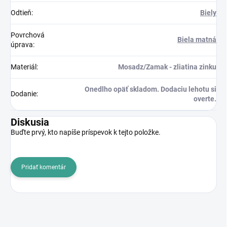
Odtieň
:
Biely
Povrchová
Biela matná
úprava
:
Materiál
:
Mosadz/Zamak - zliatina zinku
Onedlho opäť skladom. Dodaciu lehotu si
Dodanie
:
overte.
Diskusia
Buďte prvý, kto napíše príspevok k tejto položke.
Pridať komentár