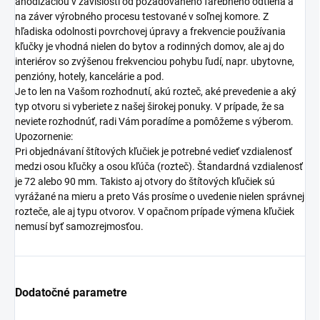
anodizáciou v závislosti od požadovaného farebného odtieňa a
na záver výrobného procesu testované v soľnej komore. Z
hľadiska odolnosti povrchovej úpravy a frekvencie používania
kľučky je vhodná nielen do bytov a rodinných domov, ale aj do
interiérov so zvýšenou frekvenciou pohybu ľudí, napr. ubytovne,
penzióny, hotely, kancelárie a pod.
Je to len na Vašom rozhodnutí, akú rozteč, aké prevedenie a aký
typ otvoru si vyberiete z našej širokej ponuky. V prípade, že sa
neviete rozhodnúť, radi Vám poradíme a pomôžeme s výberom.
Upozornenie:
Pri objednávaní štítových kľučiek je potrebné vedieť vzdialenosť
medzi osou kľučky a osou kľúča (rozteč). Štandardná vzdialenosť
je 72 alebo 90 mm. Takisto aj otvory do štítových kľučiek sú
vyrážané na mieru a preto Vás prosíme o uvedenie nielen správnej
rozteče, ale aj typu otvorov. V opačnom prípade výmena kľučiek
nemusí byť samozrejmosťou.
Dodatočné parametre