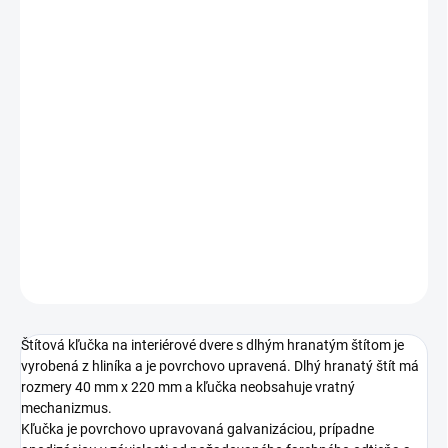
Jednotková
ZVOĽTE VARIANT
cena:
PREVEDENIE
TYP OTVORU
ROZTEČ
DETAILNÉ INFORMÁCIE
OPÝTAŤ SA
STRÁŽIŤ
Štítová kľučka na interiérové dvere s dlhým hranatým štítom je
vyrobená z hliníka a je povrchovo upravená. Dlhý hranatý štít má
rozmery 40 mm x 220 mm a kľučka neobsahuje vratný
mechanizmus.
Kľučka je povrchovo upravovaná galvanizáciou, prípadne