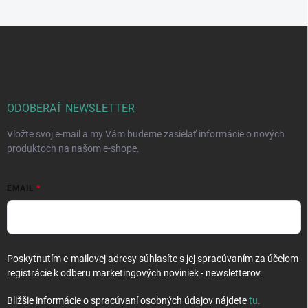
Z
á
p
ä
t
i
ODOBERAŤ NEWSLETTER
e
Vložte svoj e-mail a my Vám budeme zasielať informácie o nových
produktoch na našom e-shope.
EMAIL
Poskytnutím e-mailovej adresy súhlasíte s jej spracúvaním za účelom
registrácie k odberu marketingových noviniek - newsletterov.
Bližšie informácie o spracúvaní osobných údajov nájdete
tu
.