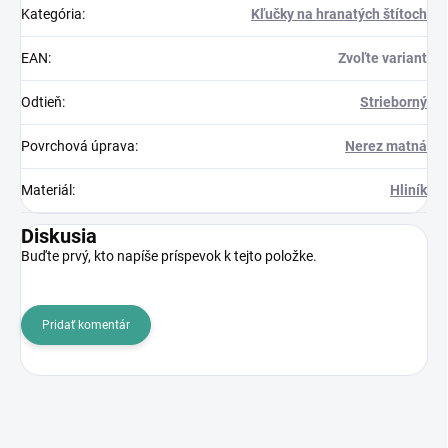
Kategória
:
Kľučky na hranatých štítoch
EAN
:
Zvoľte variant
Odtieň
:
Strieborný
Povrchová úprava
:
Nerez matná
Materiál
:
Hliník
Diskusia
Buďte prvý, kto napíše príspevok k tejto položke.
Pridať komentár