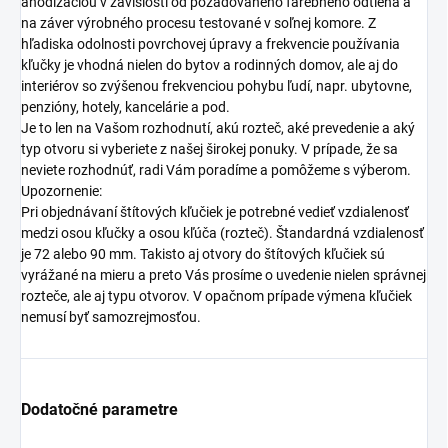
anodizáciou v závislosti od požadovaného farebného odtieňa a
na záver výrobného procesu testované v soľnej komore. Z
hľadiska odolnosti povrchovej úpravy a frekvencie používania
kľučky je vhodná nielen do bytov a rodinných domov, ale aj do
interiérov so zvýšenou frekvenciou pohybu ľudí, napr. ubytovne,
penzióny, hotely, kancelárie a pod.
Je to len na Vašom rozhodnutí, akú rozteč, aké prevedenie a aký
typ otvoru si vyberiete z našej širokej ponuky. V prípade, že sa
neviete rozhodnúť, radi Vám poradíme a pomôžeme s výberom.
Upozornenie:
Pri objednávaní štítových kľučiek je potrebné vedieť vzdialenosť
medzi osou kľučky a osou kľúča (rozteč). Štandardná vzdialenosť
je 72 alebo 90 mm. Takisto aj otvory do štítových kľučiek sú
vyrážané na mieru a preto Vás prosíme o uvedenie nielen správnej
rozteče, ale aj typu otvorov. V opačnom prípade výmena kľučiek
nemusí byť samozrejmosťou.
Dodatočné parametre