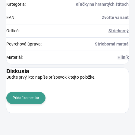
Kategória
:
Kľučky na hranatých štítoch
EAN
:
Zvoľte variant
Odtieň
:
Strieborný
Povrchová úprava
:
Strieborná matná
Materiál
:
Hliník
Diskusia
Buďte prvý, kto napíše príspevok k tejto položke.
Pridať komentár