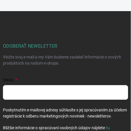
Z
á
p
ä
t
i
ODOBERAŤ NEWSLETTER
e
Vložte svoj e-mail a my Vám budeme zasielať informácie o nových
produktoch na našom e-shope.
EMAIL
Poskytnutím e-mailovej adresy súhlasíte s jej spracúvaním za účelom
registrácie k odberu marketingových noviniek - newsletterov.
Bližšie informácie o spracúvaní osobných údajov nájdete
tu
.