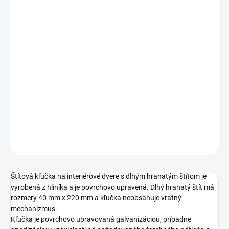
Jednotková
ZVOĽTE VARIANT
cena:
PREVEDENIE
TYP OTVORU
ROZTEČ
DETAILNÉ INFORMÁCIE
OPÝTAŤ SA
STRÁŽIŤ
Štítová kľučka na interiérové dvere s dlhým hranatým štítom je
vyrobená z hliníka a je povrchovo upravená. Dlhý hranatý štít má
rozmery 40 mm x 220 mm a kľučka neobsahuje vratný
mechanizmus.
Kľučka je povrchovo upravovaná galvanizáciou, prípadne