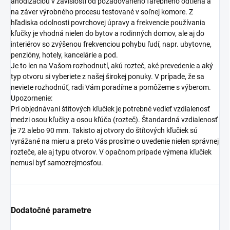
anodizáciou v závislosti od požadovaného farebného odtieňa a
na záver výrobného procesu testované v soľnej komore. Z
hľadiska odolnosti povrchovej úpravy a frekvencie používania
kľučky je vhodná nielen do bytov a rodinných domov, ale aj do
interiérov so zvýšenou frekvenciou pohybu ľudí, napr. ubytovne,
penzióny, hotely, kancelárie a pod.
Je to len na Vašom rozhodnutí, akú rozteč, aké prevedenie a aký
typ otvoru si vyberiete z našej širokej ponuky. V prípade, že sa
neviete rozhodnúť, radi Vám poradíme a pomôžeme s výberom.
Upozornenie:
Pri objednávaní štítových kľučiek je potrebné vedieť vzdialenosť
medzi osou kľučky a osou kľúča (rozteč). Štandardná vzdialenosť
je 72 alebo 90 mm. Takisto aj otvory do štítových kľučiek sú
vyrážané na mieru a preto Vás prosíme o uvedenie nielen správnej
rozteče, ale aj typu otvorov. V opačnom prípade výmena kľučiek
nemusí byť samozrejmosťou.
Dodatočné parametre