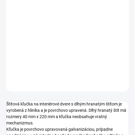
Jednotková
ZVOĽTE VARIANT
cena:
PREVEDENIE
TYP OTVORU
ROZTEČ
DETAILNÉ INFORMÁCIE
OPÝTAŤ SA
STRÁŽIŤ
Štítová kľučka na interiérové dvere s dlhým hranatým štítom je
vyrobená z hliníka a je povrchovo upravená. Dlhý hranatý štít má
rozmery 40 mm x 220 mm a kľučka neobsahuje vratný
mechanizmus.
Kľučka je povrchovo upravovaná galvanizáciou, prípadne