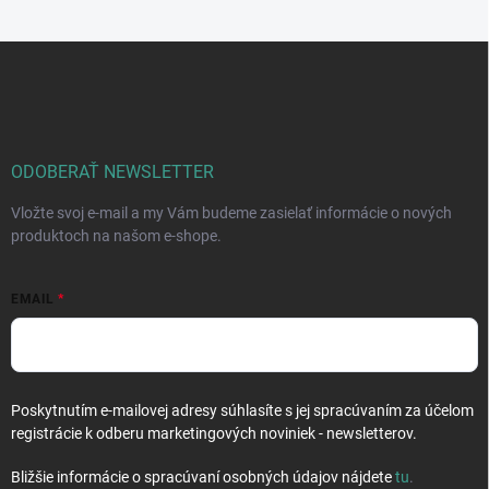
Z
á
p
ä
t
i
ODOBERAŤ NEWSLETTER
e
Vložte svoj e-mail a my Vám budeme zasielať informácie o nových
produktoch na našom e-shope.
EMAIL
Poskytnutím e-mailovej adresy súhlasíte s jej spracúvaním za účelom
registrácie k odberu marketingových noviniek - newsletterov.
Bližšie informácie o spracúvaní osobných údajov nájdete
tu
.