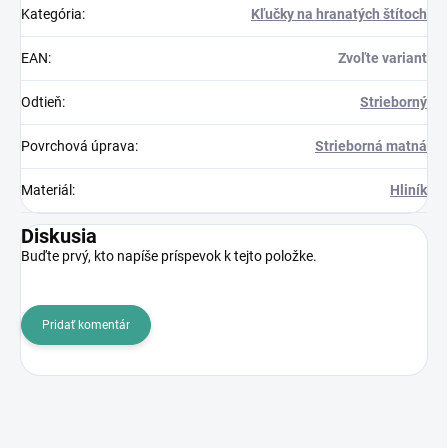
Kategória
:
Kľučky na hranatých štítoch
EAN
:
Zvoľte variant
Odtieň
:
Strieborný
Povrchová úprava
:
Strieborná matná
Materiál
:
Hliník
Diskusia
Buďte prvý, kto napíše príspevok k tejto položke.
Pridať komentár