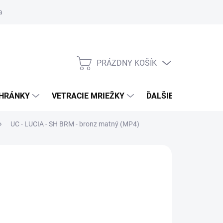
ačné podmienky
Blog
Moja objednávka
Odstúpenie od zmlu
PRÁZDNY KOŠÍK
NÁKUPNÝ
KOŠÍK
CHRÁNKY
VETRACIE MRIEŽKY
ĎALŠIE DOPLNKY
UC - LUCIA - SH
BRM - bronz matný (MP4)
:
URFIC
,61
€4,31
/ set
50 bez DPH