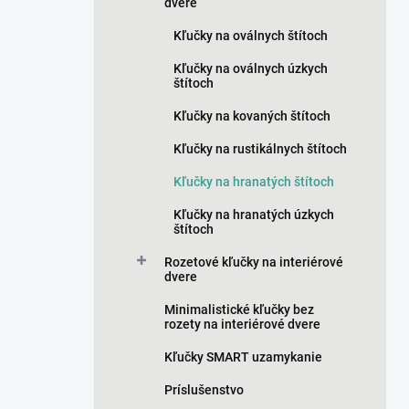
n
dvere
e
Kľučky na oválnych štítoch
l
Kľučky na oválnych úzkych
štítoch
Kľučky na kovaných štítoch
Kľučky na rustikálnych štítoch
Kľučky na hranatých štítoch
Kľučky na hranatých úzkych
štítoch
Rozetové kľučky na interiérové
dvere
Minimalistické kľučky bez
rozety na interiérové dvere
Kľučky SMART uzamykanie
Príslušenstvo