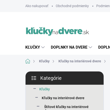
Prejsť
Ako nakupovať
Obchodné podmienky
Podmien
na
obsah
KĽUČKY
DOPLNKY NA DVERE
DOPLN
Domov
Kľučky
Kľučky na interiérové dvere
B
Kategórie
o
Preskočiť
č
kategórie
n
Kľučky
ý
Kľučky na interiérové dvere
p
a
Štítové kľučky na interiérové