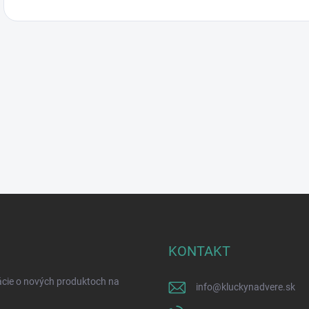
KONTAKT
ácie o nových produktoch na
info
@
kluckynadvere.sk