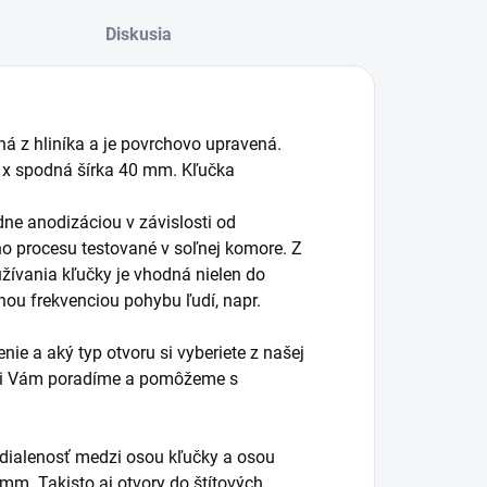
Diskusia
ená z hliníka a je povrchovo upravená.
 x spodná šírka 40 mm. Kľučka
ne anodizáciou v závislosti od
o procesu testované v soľnej komore. Z
žívania kľučky je vhodná nielen do
nou frekvenciou pohybu ľudí, napr.
nie a aký typ otvoru si vyberiete z našej
radi Vám poradíme a pomôžeme s
vzdialenosť medzi osou kľučky a osou
 mm. Takisto aj otvory do štítových