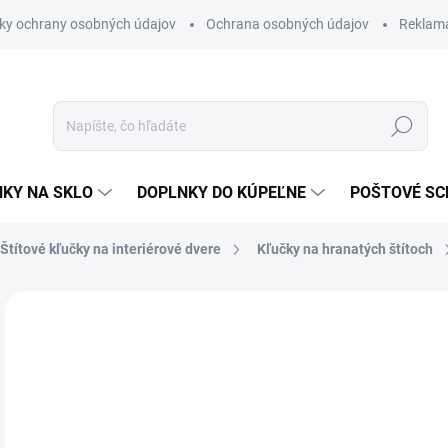
ky ochrany osobných údajov
Ochrana osobných údajov
Reklam
Hľadať
KY NA SKLO
DOPLNKY DO KÚPEĽNE
POŠTOVÉ S
Štítové kľučky na interiérové dvere
Kľučky na hranatých štítoch
Neohodnotené
Podrobnosti hodnotenia
ZNAČKA
VÝPREDAJ
€8
€3,