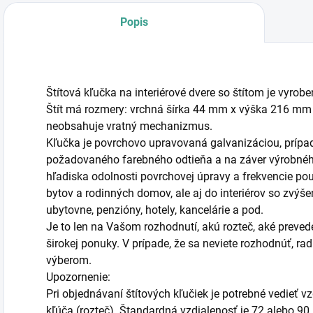
Popis
Štítová kľučka na interiérové dvere so štítom je vyrob
Štít má rozmery: vrchná šírka 44 mm x výška 216 mm
neobsahuje vratný mechanizmus.
Kľučka je povrchovo upravovaná galvanizáciou, prípad
požadovaného farebného odtieňa a na záver výrobnéh
hľadiska odolnosti povrchovej úpravy a frekvencie pou
bytov a rodinných domov, ale aj do interiérov so zvýše
ubytovne, penzióny, hotely, kancelárie a pod.
Je to len na Vašom rozhodnutí, akú rozteč, aké prevede
širokej ponuky. V prípade, že sa neviete rozhodnúť, 
výberom.
Upozornenie:
Pri objednávaní štítových kľučiek je potrebné vedieť 
kľúča (rozteč). Štandardná vzdialenosť je 72 alebo 90