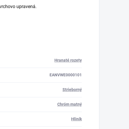
ovrchovo upravená.
Hranaté rozety
EANVWE0000101
Strieborný
Chróm matný
Hliník