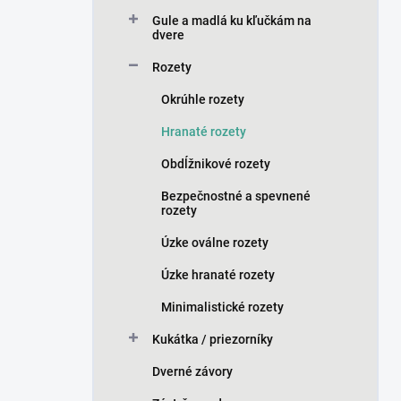
n
Gule a madlá ku kľučkám na
e
dvere
l
Rozety
Okrúhle rozety
Hranaté rozety
Obdĺžnikové rozety
Bezpečnostné a spevnené
rozety
Úzke oválne rozety
Úzke hranaté rozety
Minimalistické rozety
Kukátka / priezorníky
Dverné závory