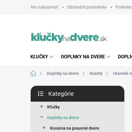
Prejsť
Ako nakupovať
Obchodné podmienky
Podmien
na
obsah
KĽUČKY
DOPLNKY NA DVERE
DOPLN
Domov
Doplnky na dvere
Rozety
Hranaté r
B
Kategórie
o
Preskočiť
č
kategórie
n
Kľučky
ý
Doplnky na dvere
p
a
Kovania na posuvné dvere