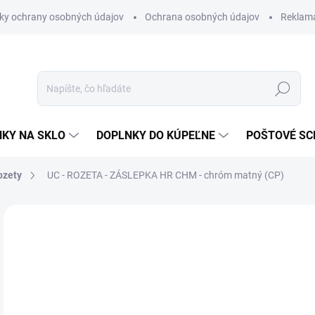
ky ochrany osobných údajov
Ochrana osobných údajov
Reklam
Hľadať
KY NA SKLO
DOPLNKY DO KÚPEĽNE
POŠTOVÉ S
ozety
UC - ROZETA - ZÁSLEPKA HR
CHM - chróm matný (CP)
Neohodnotené
Podrobnosti hodnotenia
ZNAČKA
VÝPREDAJ
€5
€2,