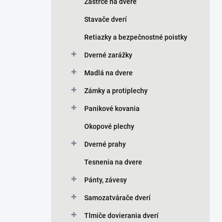
Zástrče na dvere
Stavače dverí
Retiazky a bezpečnostné poistky
Dverné zarážky
Madlá na dvere
Zámky a protiplechy
Panikové kovania
Okopové plechy
Dverné prahy
Tesnenia na dvere
Pánty, závesy
Samozatvárače dverí
Tlmiče dovierania dverí