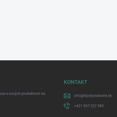
KONTAKT
ácie o nových produktoch na
info
@
kluckynadvere.sk
+421 907 222 585