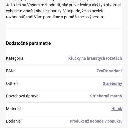
Je to len na Vašom rozhodnutí, aké prevedenie a aký typ otvoru si
vyberiete z našej širokej ponuky. V prípade, že sa neviete
rozhodnúť, radi Vám poradíme a pomôžeme s výberom.
Dodatočné parametre
Kategória
:
Kľučky na hranatých rozetách
EAN
:
Zvoľte variant
Odtieň
:
Strieborný
Povrchová úprava
:
Strieborná matná
Materiál
:
Hliník
Dodanie
:
Produkt už nebude v ponuke.