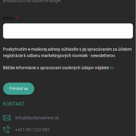
produktoch na našom e-shope.
EMAIL
Poskytnutím e-mailovej adresy súhlasíte s jej spracúvaním za účelom
registrácie k odberu marketingových noviniek - newsletterov.
Bližšie informácie o spracúvaní osobných údajov nájdete
tu
.
Prihlásiť sa
KONTAKT
info
@
kluckynadvere.sk
+421 907 222 585