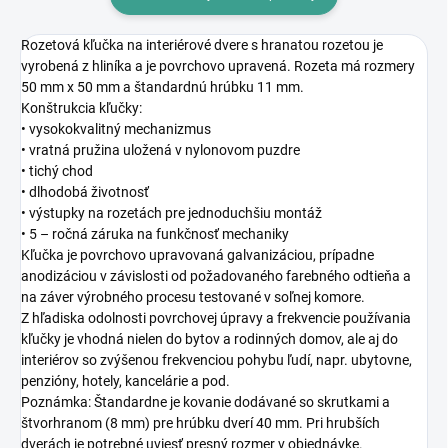
Rozetová kľučka na interiérové dvere s hranatou rozetou je
vyrobená z hliníka a je povrchovo upravená. Rozeta má rozmery
50 mm x 50 mm a štandardnú hrúbku 11 mm.
Konštrukcia kľučky:
• vysokokvalitný mechanizmus
• vratná pružina uložená v nylonovom puzdre
• tichý chod
• dlhodobá životnosť
• výstupky na rozetách pre jednoduchšiu montáž
• 5 – ročná záruka na funkčnosť mechaniky
Kľučka je povrchovo upravovaná galvanizáciou, prípadne
anodizáciou v závislosti od požadovaného farebného odtieňa a
na záver výrobného procesu testované v soľnej komore.
Z hľadiska odolnosti povrchovej úpravy a frekvencie používania
kľučky je vhodná nielen do bytov a rodinných domov, ale aj do
interiérov so zvýšenou frekvenciou pohybu ľudí, napr. ubytovne,
penzióny, hotely, kancelárie a pod.
Poznámka: Štandardne je kovanie dodávané so skrutkami a
štvorhranom (8 mm) pre hrúbku dverí 40 mm. Pri hrubších
dverách je potrebné uviesť presný rozmer v objednávke.