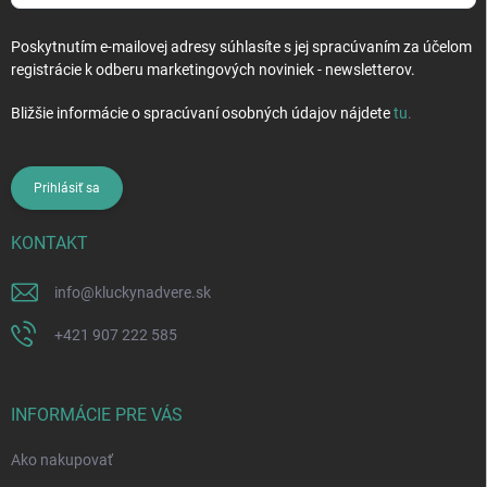
Poskytnutím e-mailovej adresy súhlasíte s jej spracúvaním za účelom
registrácie k odberu marketingových noviniek - newsletterov.
Bližšie informácie o spracúvaní osobných údajov nájdete
tu
.
Prihlásiť sa
KONTAKT
info
@
kluckynadvere.sk
+421 907 222 585
INFORMÁCIE PRE VÁS
Ako nakupovať