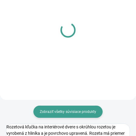
SKLADOM
SKLADOM
MPK - Profi Šablóna
PL - Univerzálne mazivo
PECOL BIO P55
€125,46
€10,46
€102 bez DPH
€8,50 bez DPH
Do košíka
Do košíka
Zobraziť všetky súvisiace produkty
Rozetová kľučka na interiérové dvere s okrúhlou rozetou je
vyrobená z hliníka a je povrchovo upravená. Rozeta má priemer