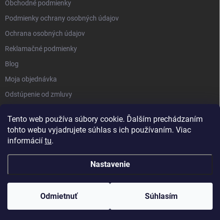
Obchodné podmienky
Podmienky ochrany osobných údajov
Ochrana osobných údajov
Reklamačné podmienky
Blog
Moja objednávka
Odstúpenie od zmluvy
Tento web používa súbory cookie. Ďalším prechádzaním
tohto webu vyjadrujete súhlas s ich používaním. Viac
informácií
tu
.
Nastavenie
Copyright 2026
Kluckynadvere.sk
. Všetky práva vyhradené.
Upraviť
nastavenie cookies
Odmietnuť
Súhlasím
Vytvoril Shoptet