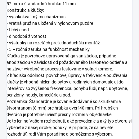
52 mm a štandardnú hrúbku 11 mm.
Konštrukcia kľučky:
• vysokokvalitný mechanizmus
• vratná pružina uložená v nylonovom puzdre
• tichý chod
• dlhodobá životnosť
• výstupky na rozetách pre jednoduchšiu montáž
• 5 – ročná záruka na funkčnosť mechaniky
Kľučka je povrchovo upravovaná galvanizáciou, prípadne
anodizáciou v závislosti od požadovaného farebného odtieňa a
na záver výrobného procesu testované v soľnej komore.
Z hľadiska odolnosti povrchovej úpravy a frekvencie používania
kľučky je vhodná nielen do bytov a rodinných domov, ale aj do
interiérov so zvýšenou frekvenciou pohybu ľudí, napr. ubytovne,
penzióny, hotely, kancelárie a pod.
Poznámka: Štandardne je kovanie dodávané so skrutkami a
štvorhranom (8 mm) pre hrúbku dverí 40 mm. Pri hrubších
dverách je potrebné uviesť presný rozmer v objednávke.
Je to len na Vašom rozhodnutí, aké prevedenie a aký typ otvoru si
vyberiete z našej širokej ponuky. V prípade, že sa neviete
rozhodnúť, radi Vám poradíme a pomôžeme s výberom.