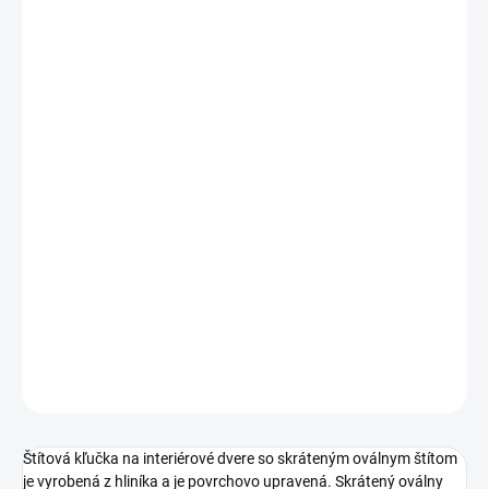
Jednotková
ZVOĽTE VARIANT
cena:
PREVEDENIE
TYP OTVORU
ROZTEČ
−
+
Pridať do košíka
DETAILNÉ INFORMÁCIE
OPÝTAŤ SA
STRÁŽIŤ
Štítová kľučka na interiérové dvere so skráteným oválnym štítom
je vyrobená z hliníka a je povrchovo upravená. Skrátený oválny