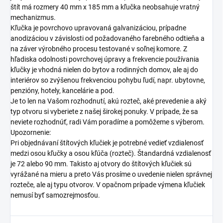
štít má rozmery 40 mm x 185 mm a kľučka neobsahuje vratný
mechanizmus.
Kľučka je povrchovo upravovaná galvanizáciou, prípadne
anodizáciou v závislosti od požadovaného farebného odtieňa a
na záver výrobného procesu testované v soľnej komore. Z
hľadiska odolnosti povrchovej úpravy a frekvencie používania
kľučky je vhodná nielen do bytov a rodinných domov, ale aj do
interiérov so zvýšenou frekvenciou pohybu ľudí, napr. ubytovne,
penzióny, hotely, kancelárie a pod.
Je to len na Vašom rozhodnutí, akú rozteč, aké prevedenie a aký
typ otvoru si vyberiete z našej širokej ponuky. V prípade, že sa
neviete rozhodnúť, radi Vám poradíme a pomôžeme s výberom.
Upozornenie:
Pri objednávaní štítových kľučiek je potrebné vedieť vzdialenosť
medzi osou kľučky a osou kľúča (rozteč). Štandardná vzdialenosť
je 72 alebo 90 mm. Takisto aj otvory do štítových kľučiek sú
vyrážané na mieru a preto Vás prosíme o uvedenie nielen správnej
rozteče, ale aj typu otvorov. V opačnom prípade výmena kľučiek
nemusí byť samozrejmosťou.