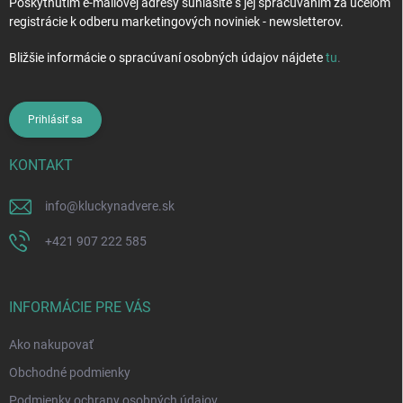
Poskytnutím e-mailovej adresy súhlasíte s jej spracúvaním za účelom
registrácie k odberu marketingových noviniek - newsletterov.
Bližšie informácie o spracúvaní osobných údajov nájdete
tu
.
Prihlásiť sa
KONTAKT
info
@
kluckynadvere.sk
+421 907 222 585
INFORMÁCIE PRE VÁS
Ako nakupovať
Obchodné podmienky
Podmienky ochrany osobných údajov