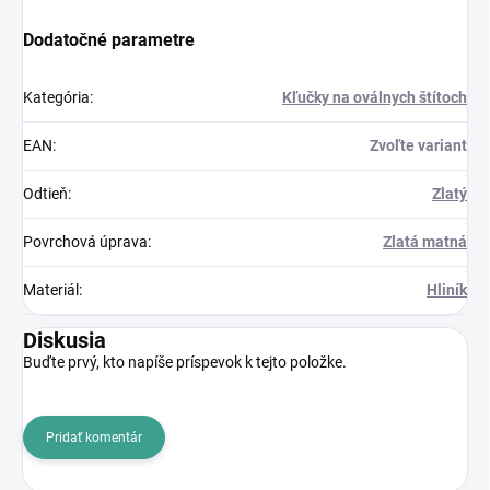
Dodatočné parametre
Kategória
:
Kľučky na oválnych štítoch
EAN
:
Zvoľte variant
Odtieň
:
Zlatý
Povrchová úprava
:
Zlatá matná
Materiál
:
Hliník
Diskusia
Buďte prvý, kto napíše príspevok k tejto položke.
Pridať komentár