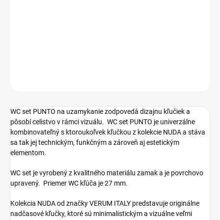
cena:
−
+
Pridať do košíka
DETAILNÉ INFORMÁCIE
OPÝTAŤ SA
STRÁŽIŤ
WC set PUNTO na uzamykanie zodpovedá dizajnu kľučiek a
pôsobí celistvo v rámci vizuálu. WC set PUNTO je univerzálne
kombinovateľný s ktoroukoľvek kľučkou z kolekcie NUDA a stáva
sa tak jej technickým, funkčným a zároveň aj estetickým
elementom.
WC set je vyrobený z kvalitného materiálu zamak a je povrchovo
upravený. Priemer WC kľúča je 27 mm.
Kolekcia NUDA od značky VERUM ITALY predstavuje originálne
nadčasové kľučky, ktoré sú minimalistickým a vizuálne veľmi