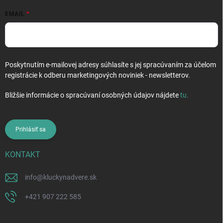
EMAIL
Poskytnutím e-mailovej adresy súhlasíte s jej spracúvaním za účelom
registrácie k odberu marketingových noviniek - newsletterov.
Bližšie informácie o spracúvaní osobných údajov nájdete
tu
.
Prihlásiť sa
KONTAKT
info
@
kluckynadvere.sk
+421 907 222 585