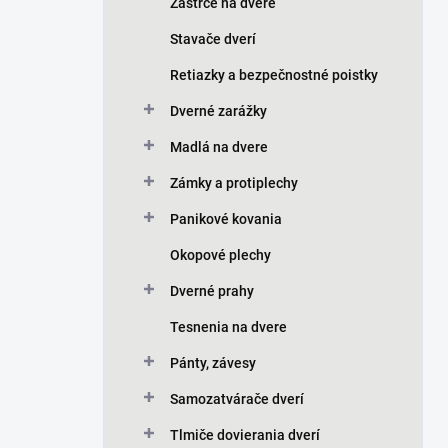
Zástrče na dvere
Stavače dverí
Retiazky a bezpečnostné poistky
Dverné zarážky
Madlá na dvere
Zámky a protiplechy
Panikové kovania
Okopové plechy
Dverné prahy
Tesnenia na dvere
Pánty, závesy
Samozatvárače dverí
Tlmiče dovierania dverí