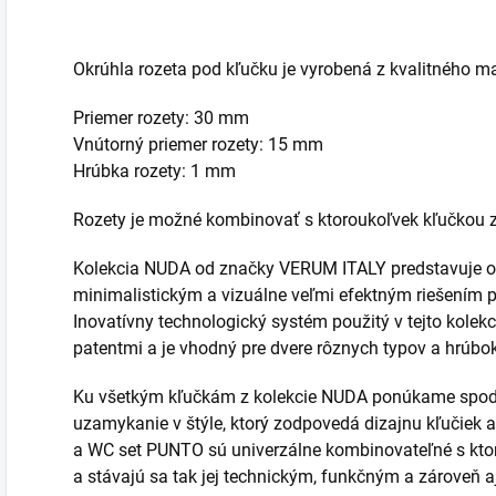
Okrúhla rozeta pod kľučku je vyrobená z kvalitného m
Priemer rozety: 30 mm
Vnútorný priemer rozety: 15 mm
Hrúbka rozety: 1 mm
Rozety je možné kombinovať s ktoroukoľvek kľučkou 
Kolekcia NUDA od značky VERUM ITALY predstavuje ori
minimalistickým a vizuálne veľmi efektným riešením 
Inovatívny technologický systém použitý v tejto kole
patentmi a je vhodný pre dvere rôznych typov a hrúbok
Ku všetkým kľučkám z kolekcie NUDA ponúkame spod
uzamykanie v štýle, ktorý zodpovedá dizajnu kľučiek a
a WC set PUNTO sú univerzálne kombinovateľné s kto
a stávajú sa tak jej technickým, funkčným a zároveň 