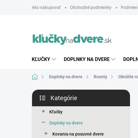
Prejsť
Ako nakupovať
Obchodné podmienky
Podmien
na
obsah
KĽUČKY
DOPLNKY NA DVERE
DOPLN
Domov
Doplnky na dvere
Rozety
Okrúhle r
B
Kategórie
o
Preskočiť
č
kategórie
n
Kľučky
ý
Doplnky na dvere
p
a
Kovania na posuvné dvere