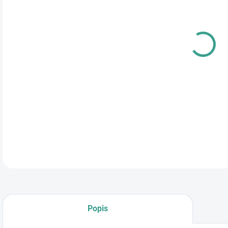
cena
TYP
DETA
Popis