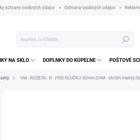
ky ochrany osobných údajov
Ochrana osobných údajov
Reklam
Hľadať
KY NA SKLO
DOPLNKY DO KÚPEĽNE
POŠTOVÉ S
ozety
VM - ROZETA - R - POD KĽUČKU 30mm
CHM - chróm matný (
Neohodnotené
Podrobnosti hodnotenia
ZNAČKA
€1
€7,
Jedn
SK