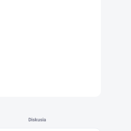
:
 OTVORU
−
+
Pridať do košíka
ILNÉ INFORMÁCIE
OPÝTAŤ SA
STRÁŽIŤ
Diskusia