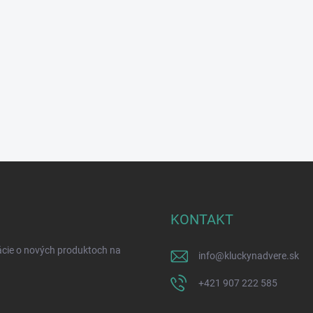
KONTAKT
ácie o nových produktoch na
info
@
kluckynadvere.sk
+421 907 222 585