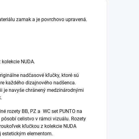
ateriálu zamak a je povrchovo upravená.
z kolekcie NUDA.
ginálne nadčasové kľučky, ktoré sú
pre každého dizajnového nadšenca.
kcii je navyše chránený medzinárodnými
.
né rozety BB, PZ a WC set PUNTO na
 pôsobí celistvo v rámci vizuálu. Rozety
roukoľvek kľučkou z kolekcie NUDA
aj estetickým elementom.