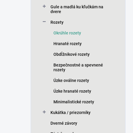
n
Gule a madlá ku kľučkám na
e
dvere
l
Rozety
Okrúhle rozety
Hranaté rozety
Obdĺžnikové rozety
Bezpečnostné a spevnené
rozety
Úzke oválne rozety
Úzke hranaté rozety
Minimalistické rozety
Kukátka / priezorníky
Dverné závory