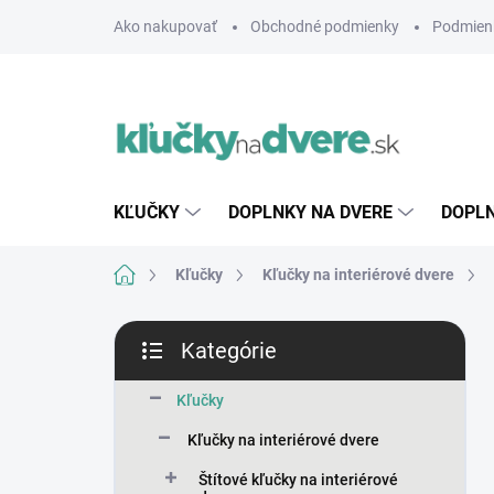
Prejsť
Ako nakupovať
Obchodné podmienky
Podmien
na
obsah
KĽUČKY
DOPLNKY NA DVERE
DOPLN
Domov
Kľučky
Kľučky na interiérové dvere
B
Kategórie
o
Preskočiť
č
kategórie
n
Kľučky
ý
Kľučky na interiérové dvere
p
a
Štítové kľučky na interiérové