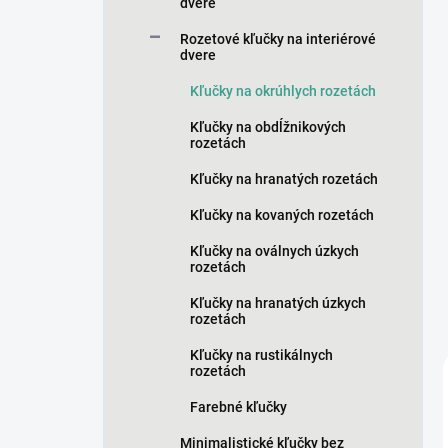
n
dvere
e
Rozetové kľučky na interiérové
l
dvere
Kľučky na okrúhlych rozetách
Kľučky na obdĺžnikových
rozetách
Kľučky na hranatých rozetách
Kľučky na kovaných rozetách
Kľučky na oválnych úzkych
rozetách
Kľučky na hranatých úzkych
rozetách
Kľučky na rustikálnych
rozetách
Farebné kľučky
Minimalistické kľučky bez