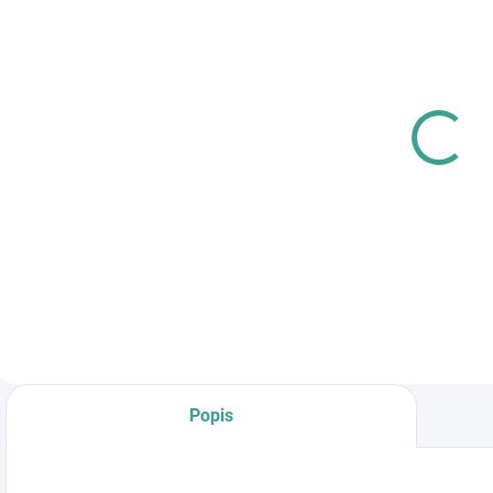
SKLADOM
SKLADOM
MP -
PL -
M
AKUMULÁTOROVÝ
Univerzálne
12 V VŔTACÍ
mazivo PECOL
SKRUTKOVAČ S
BIO P55
€83,64
€10,46
€
PRÍKLEPOM
€68 bez DPH
€8,50 bez DPH
Do košíka
Do košíka
Popis