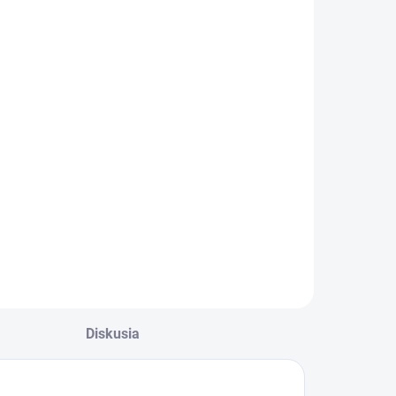
SKLADOM
PK - Profi
Šablóna
€125,46
102 bez DPH
Do košíka
Diskusia