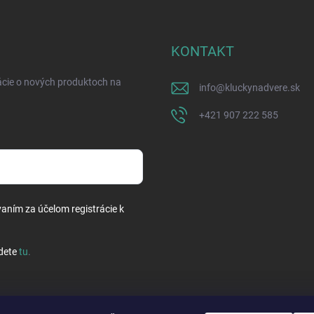
KONTAKT
ácie o nových produktoch na
info
@
kluckynadvere.sk
+421 907 222 585
vaním za účelom registrácie k
dete
tu
.