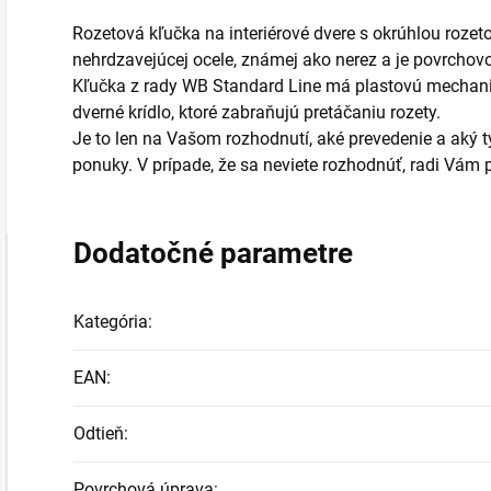
Rozetová kľučka na interiérové dvere s okrúhlou rozet
nehrdzavejúcej ocele, známej ako nerez a je povrchov
Kľučka z rady WB Standard Line má plastovú mechani
dverné krídlo, ktoré zabraňujú pretáčaniu rozety.
Je to len na Vašom rozhodnutí, aké prevedenie a aký typ
ponuky. V prípade, že sa neviete rozhodnúť, radi Vá
Dodatočné parametre
Kategória
:
EAN
:
Odtieň
:
Povrchová úprava
: