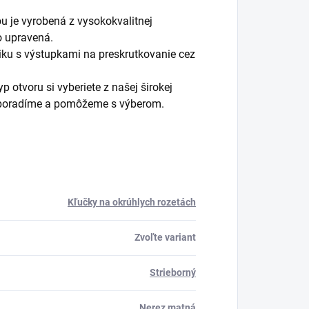
ou je vyrobená z vysokokvalitnej
o upravená.
ku s výstupkami na preskrutkovanie cez
 otvoru si vyberiete z našej širokej
m poradíme a pomôžeme s výberom.
Kľučky na okrúhlych rozetách
Zvoľte variant
Strieborný
Nerez matná