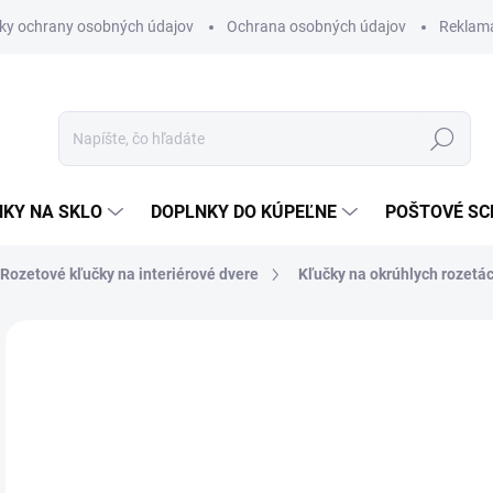
ky ochrany osobných údajov
Ochrana osobných údajov
Reklam
Hľadať
KY NA SKLO
DOPLNKY DO KÚPEĽNE
POŠTOVÉ S
Rozetové kľučky na interiérové dvere
Kľučky na okrúhlych rozetá
Neohodnotené
Podrobnosti hodnotenia
ZNAČKA
VÝPREDAJ
€1
€7 