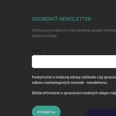
Z
á
p
ä
ODOBERAŤ NEWSLETTER
t
i
Vložte svoj e-mail a my Vám budeme zasielať inform
e
našom e-shope.
EMAIL
Poskytnutím e-mailovej adresy súhlasíte s jej spracú
odberu marketingových noviniek - newsletterov.
Bližšie informácie o spracúvaní osobných údajov náj
Prihlásiť sa