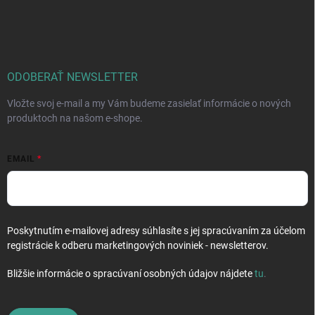
Z
a
á
c
p
i
e
ä
p
t
r
i
ODOBERAŤ NEWSLETTER
v
e
k
Vložte svoj e-mail a my Vám budeme zasielať informácie o nových
y
produktoch na našom e-shope.
v
ý
p
EMAIL
i
s
u
Poskytnutím e-mailovej adresy súhlasíte s jej spracúvaním za účelom
registrácie k odberu marketingových noviniek - newsletterov.
Bližšie informácie o spracúvaní osobných údajov nájdete
tu
.