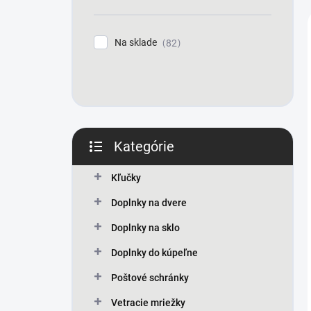
n
e
l
Na sklade
82
Kategórie
Preskočiť
kategórie
Kľučky
Doplnky na dvere
Doplnky na sklo
Doplnky do kúpeľne
Poštové schránky
Vetracie mriežky