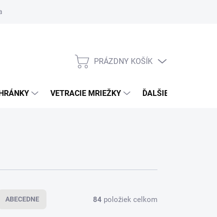
ačné podmienky
Blog
Moja objednávka
Odstúpenie od zmlu
PRÁZDNY KOŠÍK
NÁKUPNÝ
KOŠÍK
CHRÁNKY
VETRACIE MRIEŽKY
ĎALŠIE DOPLNKY
84
položiek celkom
ABECEDNE