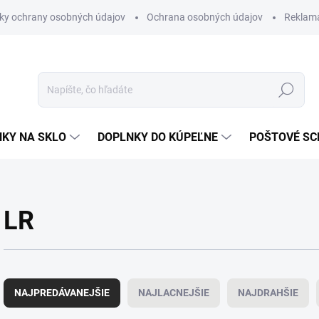
ky ochrany osobných údajov
Ochrana osobných údajov
Reklam
Hľadať
KY NA SKLO
DOPLNKY DO KÚPEĽNE
POŠTOVÉ S
LR
R
a
NAJPREDÁVANEJŠIE
NAJLACNEJŠIE
NAJDRAHŠIE
d
e