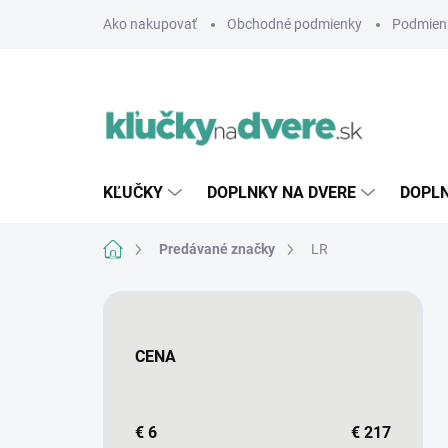
Prejsť
Ako nakupovať
Obchodné podmienky
Podmien
na
obsah
KĽUČKY
DOPLNKY NA DVERE
DOPLN
Domov
Predávané značky
LR
B
o
č
CENA
n
ý
p
a
€
6
€
217