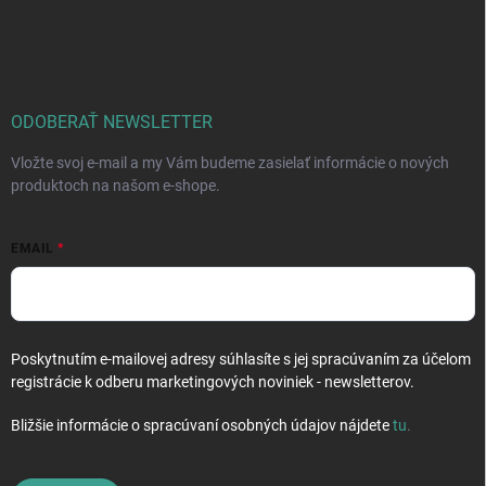
Z
a
á
c
p
i
e
ä
p
t
r
i
ODOBERAŤ NEWSLETTER
v
e
k
Vložte svoj e-mail a my Vám budeme zasielať informácie o nových
y
produktoch na našom e-shope.
v
ý
p
EMAIL
i
s
u
Poskytnutím e-mailovej adresy súhlasíte s jej spracúvaním za účelom
registrácie k odberu marketingových noviniek - newsletterov.
Bližšie informácie o spracúvaní osobných údajov nájdete
tu
.