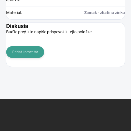
Materiál
:
Zamak - zliatina zinku
Diskusia
Buďte prvý, kto napíše príspevok k tejto položke.
Pridať komentár
Z
á
p
ä
t