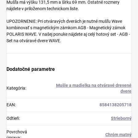
Mušľa má výšku 131,5 mm a šírku 69 mm. Ostatné rozmery
nájdete v priloženom technickom liste.
UPOZORNENIE: Pri otváravých dverách je nutné mušľu Wave
kombinovať s magnetickým zámkom AGB - Magnetický zámok
POLARIS WAVE. V našej ponuke nájdete aj celý hotový set - AGB -
Set na otváravé dvere WAVE.
Dodatočné parametre
Mušle a madielka na otváravé drevené
Kategória
:
dvere
EAN
:
8584138205718
Odtieň
:
Strieborný
Povrchová
Chróm matný
úprava
: