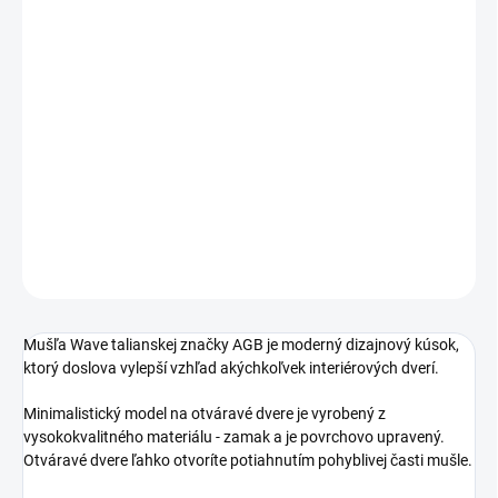
Jednotková
SKLADOM
cena:
TYP OTVORU
−
+
Pridať do košíka
DETAILNÉ INFORMÁCIE
OPÝTAŤ SA
STRÁŽIŤ
Mušľa Wave talianskej značky AGB je moderný dizajnový kúsok,
ktorý doslova vylepší vzhľad akýchkoľvek interiérových dverí.
Minimalistický model na otváravé dvere je vyrobený z
vysokokvalitného materiálu - zamak a je povrchovo upravený.
Otváravé dvere ľahko otvoríte potiahnutím pohyblivej časti mušle.