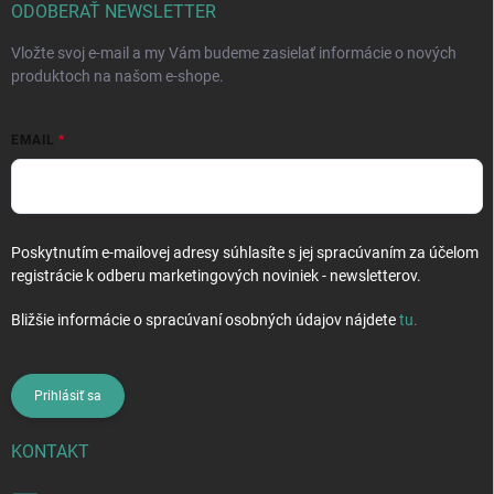
i
ODOBERAŤ NEWSLETTER
e
Vložte svoj e-mail a my Vám budeme zasielať informácie o nových
produktoch na našom e-shope.
EMAIL
Poskytnutím e-mailovej adresy súhlasíte s jej spracúvaním za účelom
registrácie k odberu marketingových noviniek - newsletterov.
Bližšie informácie o spracúvaní osobných údajov nájdete
tu
.
Prihlásiť sa
KONTAKT