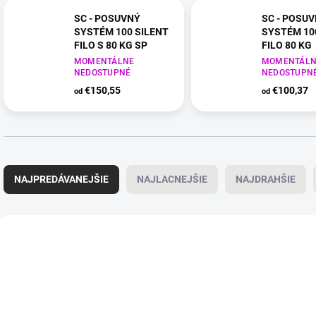
SC - POSUVNÝ
SC - POSU
SYSTÉM 100 SILENT
SYSTÉM 10
FILO S 80 KG SP
FILO 80 KG
CIM - čierna matná (NF)
MOMENTÁLNE
CIM - čierna 
MOMENTÁLN
NEDOSTUPNÉ
NEDOSTUPN
€150,55
€100,37
od
od
R
a
NAJPREDÁVANEJŠIE
NAJLACNEJŠIE
NAJDRAHŠIE
d
e
n
V
i
ý
e
p
p
i
r
s
o
p
d
r