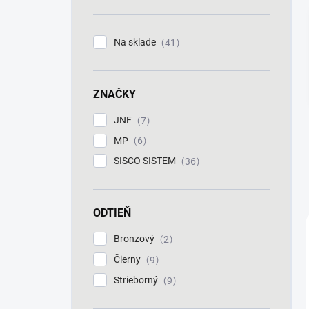
n
e
l
Na sklade
41
ZNAČKY
JNF
7
MP
6
SISCO SISTEM
36
ODTIEŇ
Bronzový
2
Čierny
9
Strieborný
9