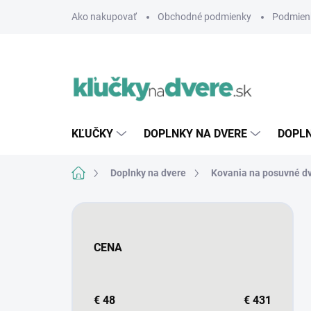
Prejsť
Ako nakupovať
Obchodné podmienky
Podmien
na
obsah
KĽUČKY
DOPLNKY NA DVERE
DOPLN
Domov
Doplnky na dvere
Kovania na posuvné d
B
o
č
CENA
n
ý
p
a
€
48
€
431