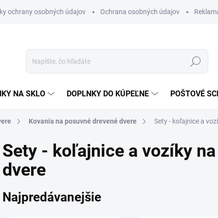
ky ochrany osobných údajov
Ochrana osobných údajov
Reklam
Hľadať
KY NA SKLO
DOPLNKY DO KÚPEĽNE
POŠTOVÉ S
vere
Kovania na posuvné drevené dvere
Sety - koľajnice a vo
Sety - koľajnice a vozíky n
dvere
Najpredávanejšie