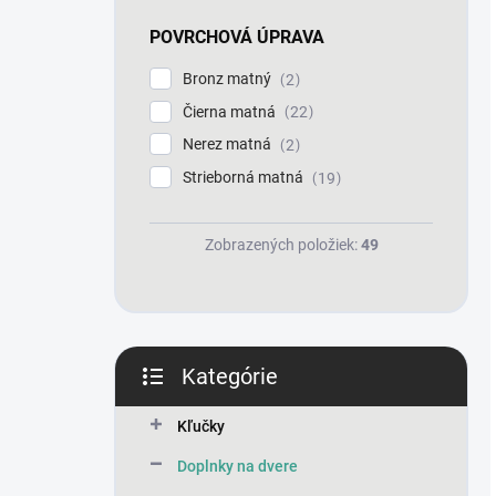
POVRCHOVÁ ÚPRAVA
Bronz matný
2
Čierna matná
22
Nerez matná
2
Strieborná matná
19
Zobrazených položiek:
49
Kategórie
Preskočiť
kategórie
Kľučky
Doplnky na dvere