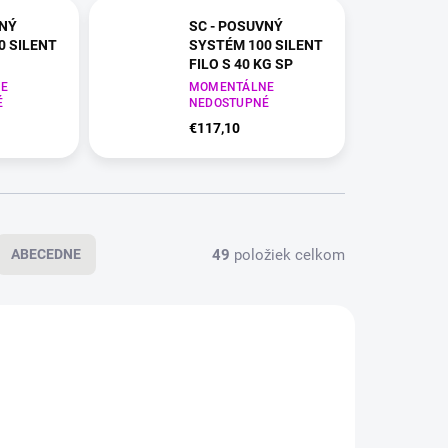
VNÝ
SC - POSUVNÝ
0 SILENT
SYSTÉM 100 SILENT
FILO S 40 KG SP
matná (NF)
E
CIM - čierna matná (NF)
MOMENTÁLNE
É
NEDOSTUPNÉ
€117,10
49
položiek celkom
ABECEDNE