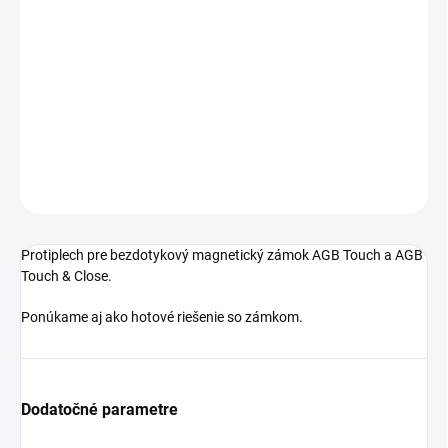
Jednotková
SKLADOM
cena:
−
+
Pridať do košíka
DETAILNÉ INFORMÁCIE
OPÝTAŤ SA
STRÁŽIŤ
Protiplech pre bezdotykový magnetický zámok AGB Touch a AGB
Touch & Close.
Ponúkame aj ako hotové riešenie so zámkom.
Dodatočné parametre