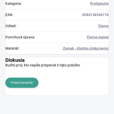
Kategória
:
Protiplechy
EAN
:
8584138346176
Odtieň
:
Čierny
Povrchová úprava
:
Čierna matná
Materiál
:
Zamak - zliatina zinku/nerez
Diskusia
Buďte prvý, kto napíše príspevok k tejto položke.
Pridať komentár