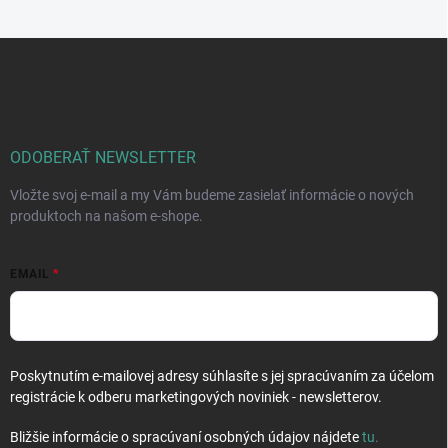
Z
á
p
ä
t
i
ODOBERAŤ NEWSLETTER
e
Vložte svoj e-mail a my Vám budeme zasielať informácie o nových
produktoch na našom e-shope.
EMAIL
Poskytnutím e-mailovej adresy súhlasíte s jej spracúvaním za účelom
registrácie k odberu marketingových noviniek - newsletterov.
Bližšie informácie o spracúvaní osobných údajov nájdete
tu
.