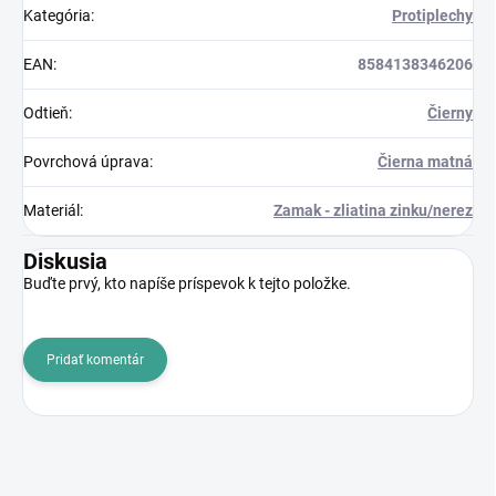
Kategória
:
Protiplechy
EAN
:
8584138346206
Odtieň
:
Čierny
Povrchová úprava
:
Čierna matná
Materiál
:
Zamak - zliatina zinku/nerez
Diskusia
Buďte prvý, kto napíše príspevok k tejto položke.
Pridať komentár