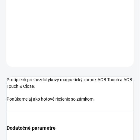
Jednotková
SKLADOM
cena:
−
+
Pridať do košíka
DETAILNÉ INFORMÁCIE
OPÝTAŤ SA
STRÁŽIŤ
Protiplech pre bezdotykový magnetický zámok AGB Touch a AGB
Touch & Close.
Ponúkame aj ako hotové riešenie so zámkom.
Dodatočné parametre