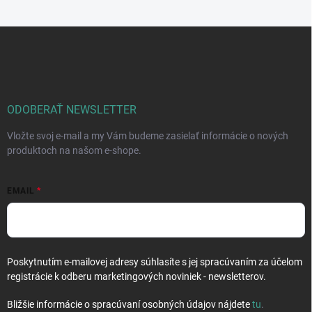
Z
á
p
ä
t
i
ODOBERAŤ NEWSLETTER
e
Vložte svoj e-mail a my Vám budeme zasielať informácie o nových
produktoch na našom e-shope.
EMAIL
Poskytnutím e-mailovej adresy súhlasíte s jej spracúvaním za účelom
registrácie k odberu marketingových noviniek - newsletterov.
Bližšie informácie o spracúvaní osobných údajov nájdete
tu
.