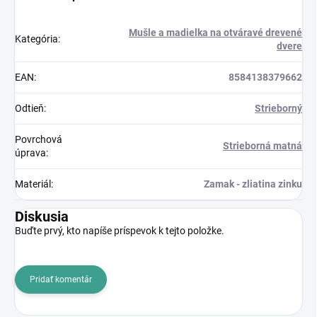
Mušle a madielka na otváravé drevené
Kategória
:
dvere
EAN
:
8584138379662
Odtieň
:
Strieborný
Povrchová
Strieborná matná
úprava
:
Materiál
:
Zamak - zliatina zinku
Diskusia
Buďte prvý, kto napíše príspevok k tejto položke.
Pridať komentár