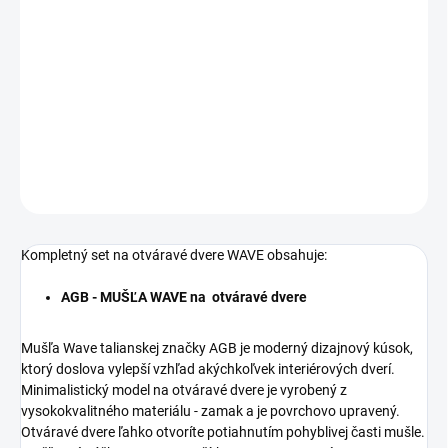
Jednotková
SKLADOM
cena:
−
+
Pridať do košíka
DETAILNÉ INFORMÁCIE
OPÝTAŤ SA
STRÁŽIŤ
Kompletný set na otváravé dvere WAVE obsahuje:
AGB - MUŠĽA WAVE na otváravé dvere
Mušľa Wave talianskej značky AGB je moderný dizajnový kúsok,
ktorý doslova vylepší vzhľad akýchkoľvek interiérových dverí.
Minimalistický model na otváravé dvere je vyrobený z
vysokokvalitného materiálu - zamak a je povrchovo upravený.
Otváravé dvere ľahko otvoríte potiahnutím pohyblivej časti mušle.