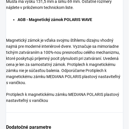
Mušľa má výšku 131,5 mm a šírku 69 mm. Ostatné rozmery
nájdete v priloženom technickom liste.
AGB - Magnetický zámok POLARIS WAVE
Magnetický zámok je vďaka svojmu štíhlemu dizajnu vhodný
najmä pre moderné interiérové dvere. Vyznačuje sa mimoriadne
tichým zatváraním a 100%-nou presnosťou celého mechanizmu,
ktoré poskytujú príjemný pocit plynulosti pri zatváraní. Uvedená
cena je len za samostatný zámok. Protiplech k magnetickému
zámku nie je súčasťou balenia. Odporúčame Protiplech k
magnetickému zámku MEDIANA POLARIS plastový nastaviteľný
s vaničkou.
Protiplech k magnetickému zámku MEDIANA POLARIS plastový
nastaviteľný s vaničkou
Dodatočné parametre