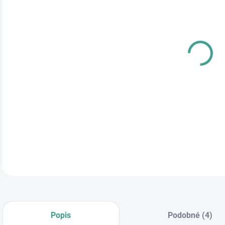
Jedn
SK
cena
DETA
Popis
Podobné (4)