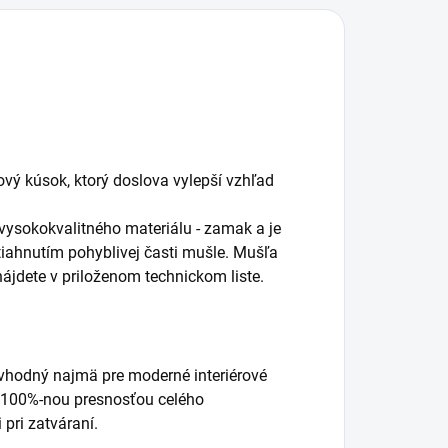
vý kúsok, ktorý doslova vylepší vzhľad
vysokokvalitného materiálu - zamak a je
tiahnutím pohyblivej časti mušle. Mušľa
jdete v priloženom technickom liste.
vhodný najmä pre moderné interiérové
 100%-nou presnosťou celého
 pri zatváraní.