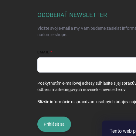
p
ä
ODOBERAŤ NEWSLETTER
t
i
Vložte svoj e-mail a my Vám budeme zasielať inform
e
našom e-shope.
EMAIL
Poskytnutím e-mailovej adresy súhlasíte s jej spracú
odberu marketingových noviniek - newsletterov.
Bližšie informácie o spracúvaní osobných údajov náj
Prihlásiť sa
Tento web p