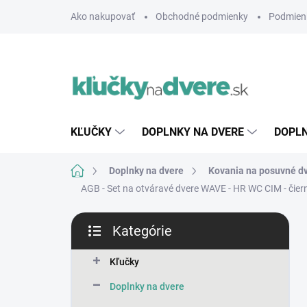
Prejsť
Ako nakupovať
Obchodné podmienky
Podmien
na
obsah
KĽUČKY
DOPLNKY NA DVERE
DOPLN
Domov
Doplnky na dvere
Kovania na posuvné d
AGB - Set na otváravé dvere WAVE - HR WC
CIM - čie
B
Kategórie
o
Preskočiť
č
kategórie
n
Kľučky
ý
Doplnky na dvere
p