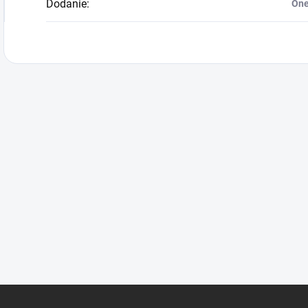
Dodanie
:
One