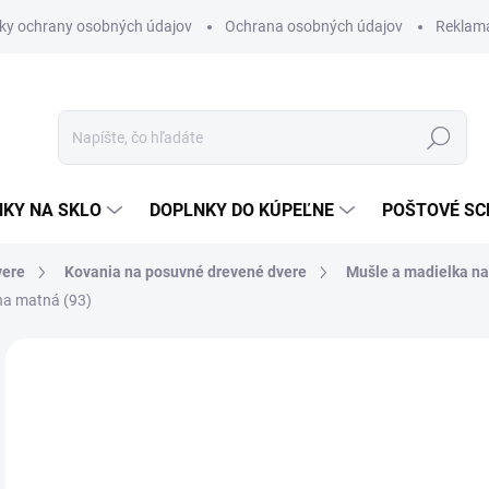
ky ochrany osobných údajov
Ochrana osobných údajov
Reklam
Hľadať
KY NA SKLO
DOPLNKY DO KÚPEĽNE
POŠTOVÉ S
vere
Kovania na posuvné drevené dvere
Mušle a madielka na
rna matná (93)
Neohodnotené
Podrobnosti hodnotenia
ZNAČKA
€
€21