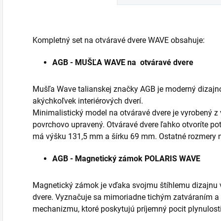
Kompletný set na otváravé dvere WAVE obsahuje:
AGB - MUŠĽA WAVE na otváravé dvere
Mušľa Wave talianskej značky AGB je moderný dizajno
akýchkoľvek interiérových dverí.
Minimalistický model na otváravé dvere je vyrobený z 
povrchovo upravený. Otváravé dvere ľahko otvoríte po
má výšku 131,5 mm a šírku 69 mm. Ostatné rozmery ná
AGB - Magnetický zámok POLARIS WAVE
Magnetický zámok je vďaka svojmu štíhlemu dizajnu 
dvere. Vyznačuje sa mimoriadne tichým zatváraním a
mechanizmu, ktoré poskytujú príjemný pocit plynulosti