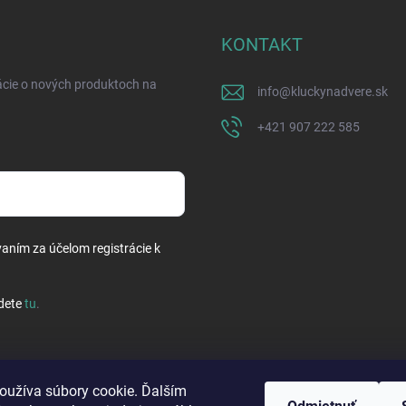
KONTAKT
ácie o nových produktoch na
info
@
kluckynadvere.sk
+421 907 222 585
vaním za účelom registrácie k
dete
tu
.
oužíva súbory cookie. Ďalším