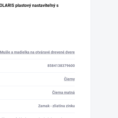
ARIS plastový nastaviteľný s
Mušle a madielka na otváravé drevené dvere
8584138379600
Čierny
Čierna matná
Zamak - zliatina zinku