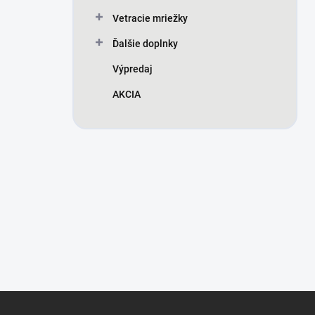
Vetracie mriežky
Ďalšie doplnky
Výpredaj
AKCIA
Z
á