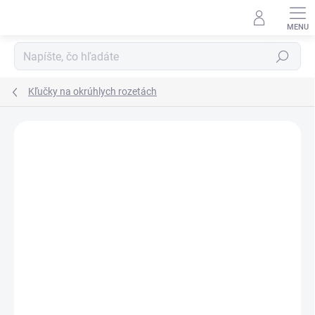
Prejsť
na
obsah
Hľadať
Kľučky na okrúhlych rozetách
Neohodnotené
Podrobnosti hodnotenia
ZNAČKA:
APRILE