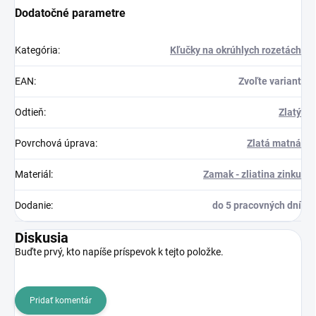
Dodatočné parametre
Kategória
:
Kľučky na okrúhlych rozetách
EAN
:
Zvoľte variant
Odtieň
:
Zlatý
Povrchová úprava
:
Zlatá matná
Materiál
:
Zamak - zliatina zinku
Dodanie
:
do 5 pracovných dní
Diskusia
Buďte prvý, kto napíše príspevok k tejto položke.
Pridať komentár