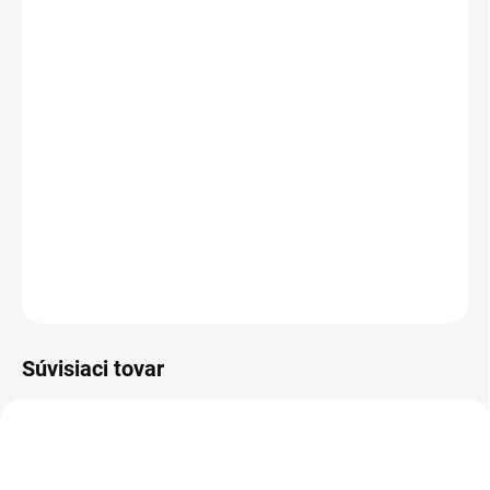
cena:
PREVEDENIE
TYP OTVORU
−
+
Pridať do košíka
DETAILNÉ INFORMÁCIE
OPÝTAŤ SA
STRÁŽIŤ
Súvisiaci tovar