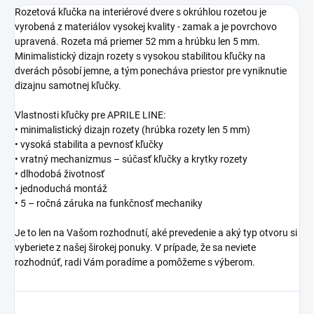
Rozetová kľučka na interiérové dvere s okrúhlou rozetou je
vyrobená z materiálov vysokej kvality - zamak a je povrchovo
upravená. Rozeta má priemer 52 mm a hrúbku len 5 mm.
Minimalistický dizajn rozety s vysokou stabilitou kľučky na
dverách pôsobí jemne, a tým ponecháva priestor pre vyniknutie
dizajnu samotnej kľučky.
Vlastnosti kľučky pre APRILE LINE:
• minimalistický dizajn rozety (hrúbka rozety len 5 mm)
• vysoká stabilita a pevnosť kľučky
• vratný mechanizmus – súčasť kľučky a krytky rozety
• dlhodobá životnosť
• jednoduchá montáž
• 5 – ročná záruka na funkčnosť mechaniky
Je to len na Vašom rozhodnutí, aké prevedenie a aký typ otvoru si
vyberiete z našej širokej ponuky. V prípade, že sa neviete
rozhodnúť, radi Vám poradíme a pomôžeme s výberom.