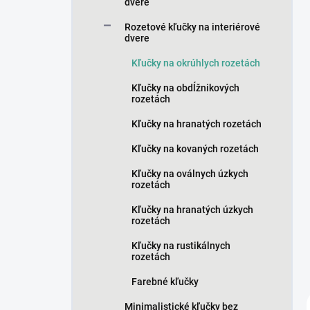
n
dvere
e
Rozetové kľučky na interiérové
l
dvere
Kľučky na okrúhlych rozetách
Kľučky na obdĺžnikových
rozetách
Kľučky na hranatých rozetách
Kľučky na kovaných rozetách
Kľučky na oválnych úzkych
rozetách
Kľučky na hranatých úzkych
rozetách
Kľučky na rustikálnych
rozetách
Farebné kľučky
Minimalistické kľučky bez