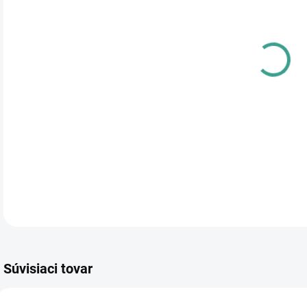
cena
PRE
TYP
DETA
Súvisiaci tovar