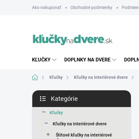
Prejsť
Ako nakupovať
Obchodné podmienky
Podmien
na
obsah
KĽUČKY
DOPLNKY NA DVERE
DOPLN
Domov
Kľučky
Kľučky na interiérové dvere
B
Kategórie
o
Preskočiť
č
kategórie
n
Kľučky
ý
Kľučky na interiérové dvere
p
a
Štítové kľučky na interiérové