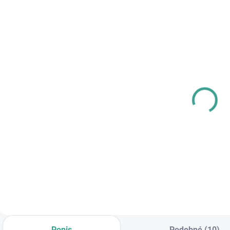
SKLADOM
SKLADOM
MPK - Profi
MP -
P
Šablóna
AKUMULÁTOROVÝ
U
12 V VŔTACÍ
€125,46
SKRUTKOVAČ S
€83,64
€102 bez DPH
PRÍKLEPOM
€68 bez DPH
€
Do košíka
Do košíka
Popis
Podobné (10)