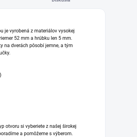
ou je vyrobená z materiálov vysokej
priemer 52 mm a hrúbku len 5 mm.
čky na dverách pôsobí jemne, a tým
učky.
)
 otvoru si vyberiete z našej širokej
m poradíme a pomôžeme s výberom.