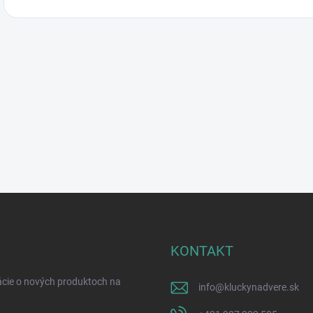
KONTAKT
ácie o nových produktoch na
info
@
kluckynadvere.sk