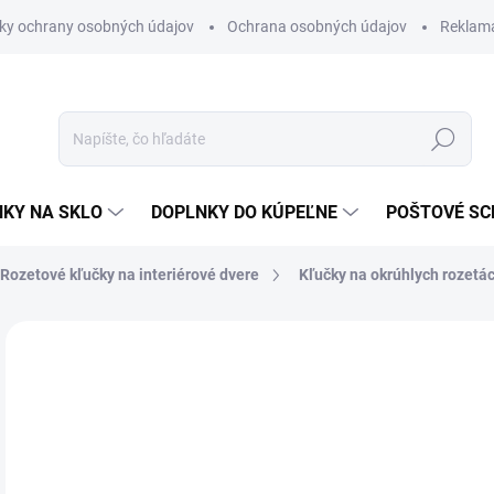
ky ochrany osobných údajov
Ochrana osobných údajov
Reklam
Hľadať
KY NA SKLO
DOPLNKY DO KÚPEĽNE
POŠTOVÉ S
Rozetové kľučky na interiérové dvere
Kľučky na okrúhlych rozetá
Neohodnotené
Podrobnosti hodnotenia
ZNAČKA
od
od
Jedn
ZVO