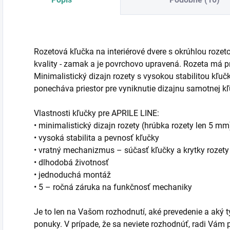
Rozetová kľučka na interiérové dvere s okrúhlou rozet
kvality - zamak a je povrchovo upravená. Rozeta má 
Minimalistický dizajn rozety s vysokou stabilitou kľu
ponecháva priestor pre vyniknutie dizajnu samotnej kľ
Vlastnosti kľučky pre APRILE LINE:
• minimalistický dizajn rozety (hrúbka rozety len 5 mm
• vysoká stabilita a pevnosť kľučky
• vratný mechanizmus – súčasť kľučky a krytky rozety
• dlhodobá životnosť
• jednoduchá montáž
• 5 – ročná záruka na funkčnosť mechaniky
Je to len na Vašom rozhodnutí, aké prevedenie a aký typ
ponuky. V prípade, že sa neviete rozhodnúť, radi Vá