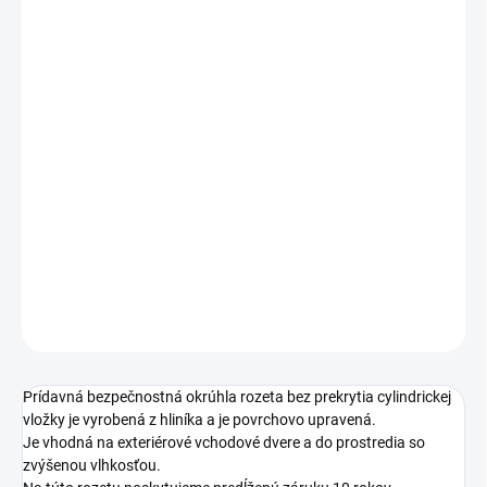
Jednotková
SKLADOM
cena:
PREVEDENIE
TYP OTVORU
−
+
Pridať do košíka
DETAILNÉ INFORMÁCIE
OPÝTAŤ SA
STRÁŽIŤ
Prídavná bezpečnostná okrúhla rozeta bez prekrytia cylindrickej
vložky je vyrobená z hliníka a je povrchovo upravená.
Je vhodná na exteriérové vchodové dvere a do prostredia so
zvýšenou vlhkosťou.