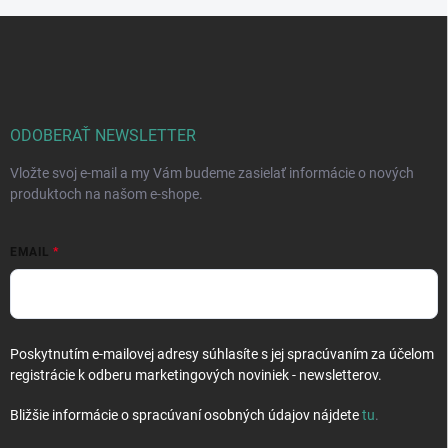
Z
á
p
ä
t
i
ODOBERAŤ NEWSLETTER
e
Vložte svoj e-mail a my Vám budeme zasielať informácie o nových
produktoch na našom e-shope.
EMAIL
Poskytnutím e-mailovej adresy súhlasíte s jej spracúvaním za účelom
registrácie k odberu marketingových noviniek - newsletterov.
Bližšie informácie o spracúvaní osobných údajov nájdete
tu
.