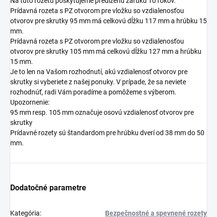
Na túto rozetu poskytujeme predĺženú záruku 10 rokov.
Prídavná rozeta s PZ otvorom pre vložku so vzdialenosťou
otvorov pre skrutky 95 mm má celkovú dĺžku 117 mm a hrúbku 15
mm.
Prídavná rozeta s PZ otvorom pre vložku so vzdialenosťou
otvorov pre skrutky 105 mm má celkovú dĺžku 127 mm a hrúbku
15 mm.
Je to len na Vašom rozhodnutí, akú vzdialenosť otvorov pre
skrutky si vyberiete z našej ponuky. V prípade, že sa neviete
rozhodnúť, radi Vám poradíme a pomôžeme s výberom.
Upozornenie:
95 mm resp. 105 mm označuje osovú vzdialenosť otvorov pre
skrutky
Prídavné rozety sú štandardom pre hrúbku dverí od 38 mm do 50
mm.
Dodatočné parametre
Kategória
:
Bezpečnostné a spevnené rozety