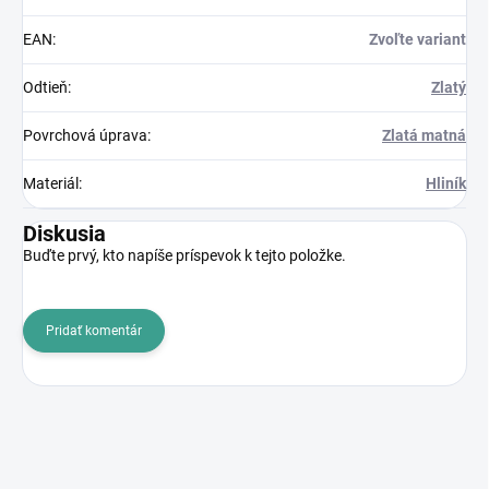
EAN
:
Zvoľte variant
Odtieň
:
Zlatý
Povrchová úprava
:
Zlatá matná
Materiál
:
Hliník
Diskusia
Buďte prvý, kto napíše príspevok k tejto položke.
Pridať komentár