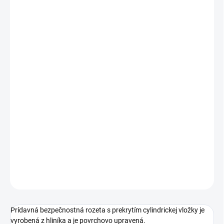
Jednotková
ZVOĽTE VARIANT
cena:
PREVEDENIE
TYP OTVORU
ROZTEČ
−
+
Pridať do košíka
DETAILNÉ INFORMÁCIE
OPÝTAŤ SA
STRÁŽIŤ
Prídavná bezpečnostná rozeta s prekrytím cylindrickej vložky je
vyrobená z hliníka a je povrchovo upravená.