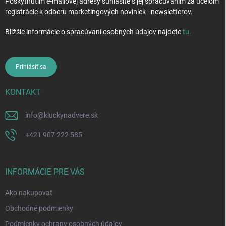
Poskytnutím e-mailovej adresy súhlasíte s jej spracúvaním za účelom
registrácie k odberu marketingových noviniek - newsletterov.
Bližšie informácie o spracúvaní osobných údajov nájdete
tu
.
Prihlásiť sa
KONTAKT
info
@
kluckynadvere.sk
+421 907 222 585
INFORMÁCIE PRE VÁS
Ako nakupovať
Obchodné podmienky
Podmienky ochrany osobných údajov