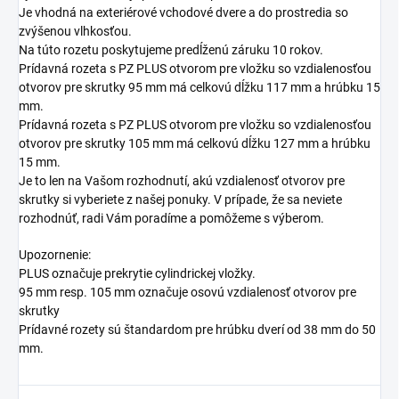
Je vhodná na exteriérové vchodové dvere a do prostredia so
zvýšenou vlhkosťou.
Na túto rozetu poskytujeme predĺženú záruku 10 rokov.
Prídavná rozeta s PZ PLUS otvorom pre vložku so vzdialenosťou
otvorov pre skrutky 95 mm má celkovú dĺžku 117 mm a hrúbku 15
mm.
Prídavná rozeta s PZ PLUS otvorom pre vložku so vzdialenosťou
otvorov pre skrutky 105 mm má celkovú dĺžku 127 mm a hrúbku
15 mm.
Je to len na Vašom rozhodnutí, akú vzdialenosť otvorov pre
skrutky si vyberiete z našej ponuky. V prípade, že sa neviete
rozhodnúť, radi Vám poradíme a pomôžeme s výberom.
Upozornenie:
PLUS označuje prekrytie cylindrickej vložky.
95 mm resp. 105 mm označuje osovú vzdialenosť otvorov pre
skrutky
Prídavné rozety sú štandardom pre hrúbku dverí od 38 mm do 50
mm.