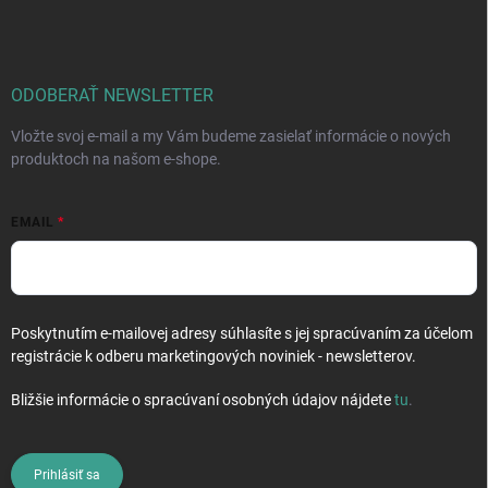
á
p
ä
t
i
ODOBERAŤ NEWSLETTER
e
Vložte svoj e-mail a my Vám budeme zasielať informácie o nových
produktoch na našom e-shope.
EMAIL
Poskytnutím e-mailovej adresy súhlasíte s jej spracúvaním za účelom
registrácie k odberu marketingových noviniek - newsletterov.
Bližšie informácie o spracúvaní osobných údajov nájdete
tu
.
Prihlásiť sa