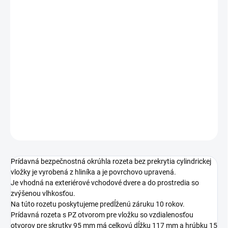
cena:
PREVEDENIE
TYP OTVORU
ROZTEČ
DETAILNÉ INFORMÁCIE
OPÝTAŤ SA
STRÁŽIŤ
Prídavná bezpečnostná okrúhla rozeta bez prekrytia cylindrickej
vložky je vyrobená z hliníka a je povrchovo upravená.
Je vhodná na exteriérové vchodové dvere a do prostredia so
zvýšenou vlhkosťou.
Na túto rozetu poskytujeme predĺženú záruku 10 rokov.
Prídavná rozeta s PZ otvorom pre vložku so vzdialenosťou
otvorov pre skrutky 95 mm má celkovú dĺžku 117 mm a hrúbku 15