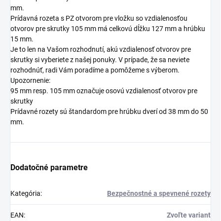
mm.
Prídavná rozeta s PZ otvorom pre vložku so vzdialenosťou
otvorov pre skrutky 105 mm má celkovú dĺžku 127 mm a hrúbku
15 mm.
Je to len na Vašom rozhodnutí, akú vzdialenosť otvorov pre
skrutky si vyberiete z našej ponuky. V prípade, že sa neviete
rozhodnúť, radi Vám poradíme a pomôžeme s výberom.
Upozornenie:
95 mm resp. 105 mm označuje osovú vzdialenosť otvorov pre
skrutky
Prídavné rozety sú štandardom pre hrúbku dverí od 38 mm do 50
mm.
Dodatočné parametre
Kategória
:
Bezpečnostné a spevnené rozety
EAN
:
Zvoľte variant