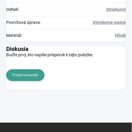
Odtieň
:
Strieborný
Povrchová úprava
:
Strieborná matná
Materiál
:
Hliník
Diskusia
Buďte prvý, kto napíše príspevok k tejto položke.
Pridať komentár
Z