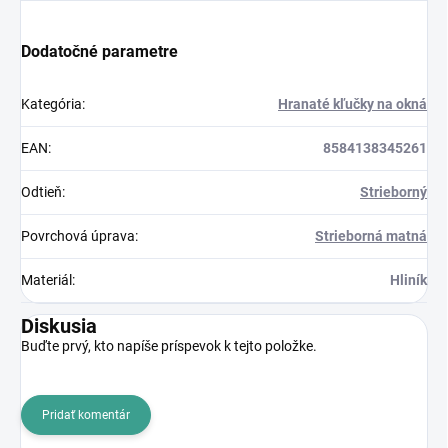
Dodatočné parametre
Kategória
:
Hranaté kľučky na okná
EAN
:
8584138345261
Odtieň
:
Strieborný
Povrchová úprava
:
Strieborná matná
Materiál
:
Hliník
Diskusia
Buďte prvý, kto napíše príspevok k tejto položke.
Pridať komentár