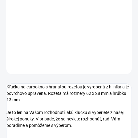
cena:
PREVEDENIE
−
+
Pridať do košíka
DETAILNÉ INFORMÁCIE
OPÝTAŤ SA
STRÁŽIŤ
Kľučka na eurookno s hranatou rozetou je vyrobená z hliníka a je
povrchovo upravená. Rozeta má rozmery 62 x 28 mm a hrúbku
13 mm.
Je to len na Vašom rozhodnutí, akú kľučku si vyberiete z našej
širokej ponuky. V prípade, že sa neviete rozhodnúť, radi Vám
poradíme a pomôžeme s výberom.