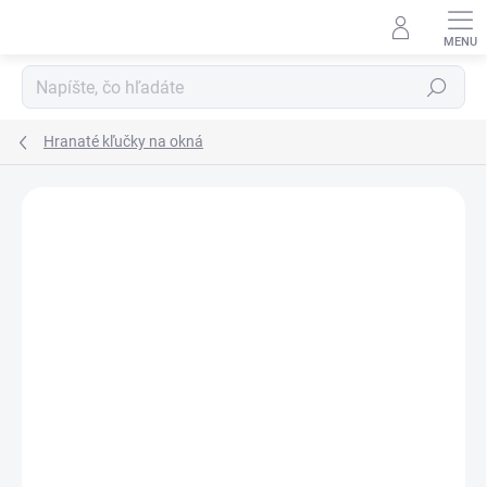
Prejsť
na
obsah
Hľadať
Hranaté kľučky na okná
Neohodnotené
Podrobnosti hodnotenia
ZNAČKA:
BA