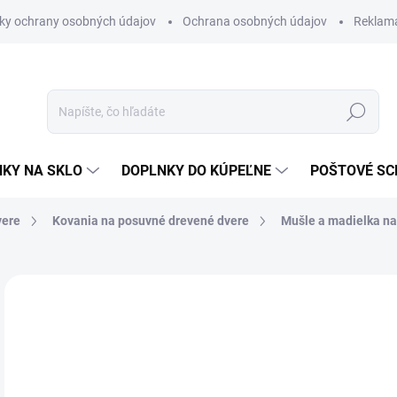
ky ochrany osobných údajov
Ochrana osobných údajov
Reklam
Hľadať
KY NA SKLO
DOPLNKY DO KÚPEĽNE
POŠTOVÉ S
vere
Kovania na posuvné drevené dvere
Mušle a madielka na
Neohodnotené
Podrobnosti hodnotenia
ZNAČKA
€4
€3,