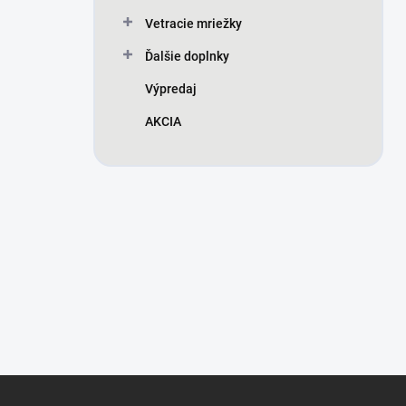
Vetracie mriežky
Ďalšie doplnky
Výpredaj
AKCIA
Z
á