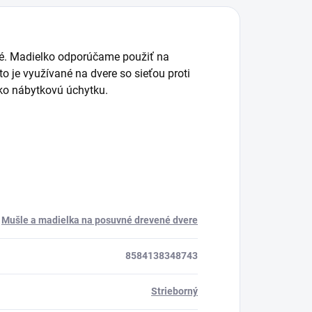
ené. Madielko odporúčame použiť na
o je využívané na dvere so sieťou proti
ko nábytkovú úchytku.
Mušle a madielka na posuvné drevené dvere
8584138348743
Strieborný