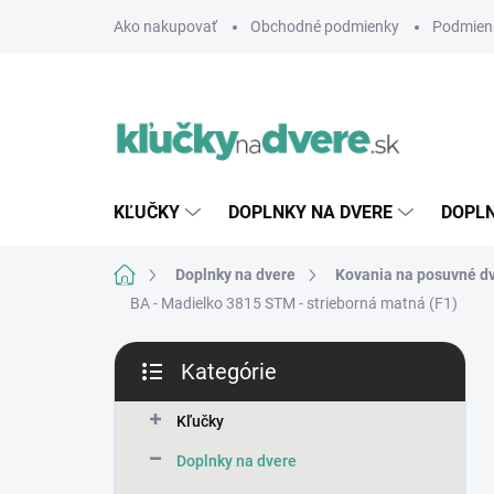
Prejsť
Ako nakupovať
Obchodné podmienky
Podmien
na
obsah
KĽUČKY
DOPLNKY NA DVERE
DOPLN
Domov
Doplnky na dvere
Kovania na posuvné d
BA - Madielko 3815
STM - strieborná matná (F1)
B
Kategórie
o
Preskočiť
č
kategórie
n
Kľučky
ý
Doplnky na dvere
p