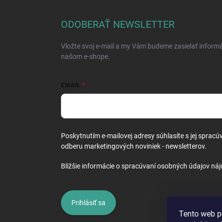
p
ä
ODOBERAŤ NEWSLETTER
t
i
Vložte svoj e-mail a my Vám budeme zasielať inform
e
našom e-shope.
EMAIL
Poskytnutím e-mailovej adresy súhlasíte s jej spracú
odberu marketingových noviniek - newsletterov.
Bližšie informácie o spracúvaní osobných údajov náj
Prihlásiť sa
Tento web p