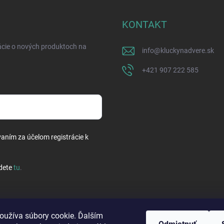
KONTAKT
ácie o nových produktoch na
info
@
kluckynadvere.sk
+421 907 222 585
vaním za účelom registrácie k
dete
tu
.
oužíva súbory cookie. Ďalším