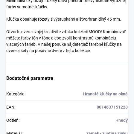
Minimalistický dizajn rozety dáva priestor pre vyniknutie výraznej
farby samotnej kľučky.
Kľučka obsahuje rozety s výstupkami a štvorhran dlhý 45 mm.
Otvorte dvere svojej kreativite vďaka kolekcii MOOD! Kombinovať
môžete farby tón v tóne alebo zvoliť kontrastnú kombináciu
viacerých farieb. V našej ponuke nájdete tiež farebné kľučky na
dvere a sety na posuvné dvere z tejto kolekcie.
Dodatočné parametre
Kategória
:
Hranaté kľučky na okná
EAN
:
8014637151228
Odtieň
:
Hnedý
Materiál
:
Zamak - zliatina zinku