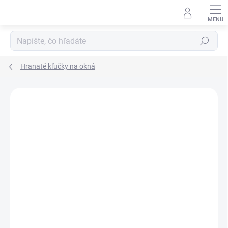
Prejsť
na
obsah
Hľadať
Hranaté kľučky na okná
Neohodnotené
Podrobnosti hodnotenia
ZNAČKA:
COLOMBO