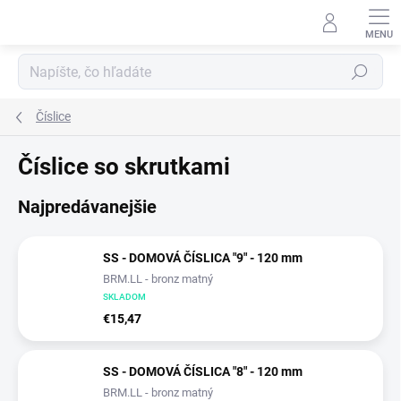
Prejsť
na
obsah
Hľadať
Číslice
Číslice so skrutkami
Najpredávanejšie
SS - DOMOVÁ ČÍSLICA "9" - 120 mm
BRM.LL - bronz matný
SKLADOM
€15,47
SS - DOMOVÁ ČÍSLICA "8" - 120 mm
BRM.LL - bronz matný