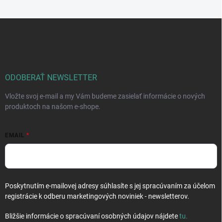
c
o
i
e
v
Z
p
a
á
r
n
p
v
i
ä
k
e
t
y
v
i
ODOBERAŤ NEWSLETTER
ý
e
p
Vložte svoj e-mail a my Vám budeme zasielať informácie o nových
i
produktoch na našom e-shope.
s
u
EMAIL
Poskytnutím e-mailovej adresy súhlasíte s jej spracúvaním za účelom
registrácie k odberu marketingových noviniek - newsletterov.
Bližšie informácie o spracúvaní osobných údajov nájdete
tu
.