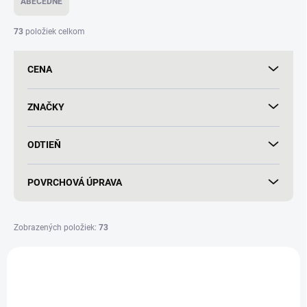
ABECEDNE
n
i
73
položiek celkom
e
p
CENA
r
o
d
ZNAČKY
u
k
ODTIEŇ
t
o
v
POVRCHOVÁ ÚPRAVA
Zobrazených položiek:
73
V
ý
VÝPREDAJ
VÝPREDAJ
p
i