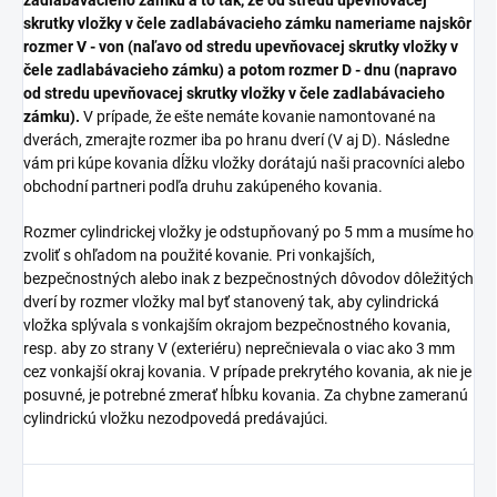
zadlabávacieho zámku a to tak, že od stredu upevňovacej
skrutky vložky v čele zadlabávacieho zámku nameriame najskôr
rozmer V - von (naľavo od stredu upevňovacej skrutky vložky v
čele zadlabávacieho zámku) a potom rozmer D - dnu (napravo
od stredu upevňovacej skrutky vložky v čele zadlabávacieho
zámku).
V prípade, že ešte nemáte kovanie namontované na
dverách, zmerajte rozmer iba po hranu dverí (V aj D). Následne
vám pri kúpe kovania dĺžku vložky dorátajú naši pracovníci alebo
obchodní partneri podľa druhu zakúpeného kovania.
Rozmer cylindrickej vložky je odstupňovaný po 5 mm a musíme ho
zvoliť s ohľadom na použité kovanie. Pri vonkajších,
bezpečnostných alebo inak z bezpečnostných dôvodov dôležitých
dverí by rozmer vložky mal byť stanovený tak, aby cylindrická
vložka splývala s vonkajším okrajom bezpečnostného kovania,
resp. aby zo strany V (exteriéru) neprečnievala o viac ako 3 mm
cez vonkajší okraj kovania. V prípade prekrytého kovania, ak nie je
posuvné, je potrebné zmerať hĺbku kovania. Za chybne zameranú
cylindrickú vložku nezodpovedá predávajúci.