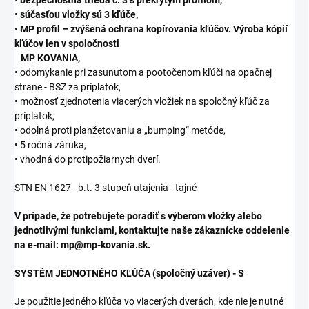
•
bezpečnostná trieda č. 3 s prekrytým profilom,
•
súčasťou vložky sú 3 kľúče,
•
MP profil – zvýšená ochrana kopírovania kľúčov. Výroba kópií
kľúčov len v spoločnosti
MP KOVANIA,
• odomykanie pri zasunutom a pootočenom kľúči na opačnej
strane - BSZ za príplatok,
• možnosť zjednotenia viacerých vložiek na spoločný kľúč za
príplatok,
• odolná proti planžetovaniu a „bumping“ metóde,
• 5 ročná záruka,
• vhodná do protipožiarnych dverí.
STN EN 1627 - b.t. 3 stupeň utajenia - tajné
V prípade, že potrebujete poradiť s výberom vložky alebo
jednotlivými funkciami, kontaktujte naše zákaznícke oddelenie
na e-mail: mp@mp-kovania.sk.
SYSTÉM JEDNOTNÉHO KĽÚČA (spoločný uzáver) - S
Je použitie jedného kľúča vo viacerých dverách, kde nie je nutné