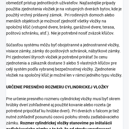
obmedziť prístup jednotlivých užívateľov. Najčastejšie prípady
použitia zjednotenia vložiek je na vstupných dverách bytov, kde je
použitý vrchný prídavný zámok. Pri rodinných domoch alebo
menších objektoch je možnosť zjednotiť všetky vložky na
spoločný kľúč (vstupné dvere, bránky, garážové dvere, terasa,
poštovú schránku, atď.). Nie je potrebné nosiť zväzok kľúčov.
Súčasťou systému môžu byť obojstranné a jednostranné vložky,
visiace zámky, zámky do poštových schránok, nábytkové zámky.
Pri zjednotení štyroch vložiek je potrebné prirátať 3x cenu
zjednotenia a zákazník dostane 3 alebo 5 vlastných kľúčov pre
celý systém podľa vybranej bezpečnostnej vložky. Zjednotenie
vložiek na spoločný kľúč je možné len v rámci jedného typu vložky.
URČENIE PRESNÉHO ROZMERU CYLINDRICKEJ VLOŽKY
Pre určenie presného rozmeru cylindrickej vložky musí byť okrem
hrúbky dverí zohľadnené aj použité kovanie alebo rozeta (je
potrebné pripočítať ku hrúbke dverí). Pri dverách s falcom je tiež
nutné zohľadniť posunutú osovú polohu stredu zadlabávacieho
zámku.
Rozmer cylindrickej vložky stanovíme po inštalácii