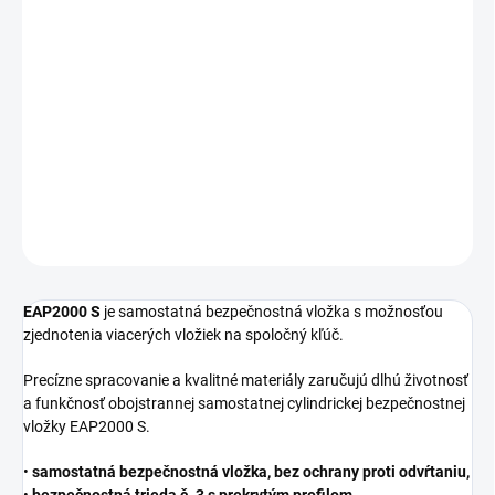
cena:
DĹŽKA
−
+
Pridať do košíka
DETAILNÉ INFORMÁCIE
OPÝTAŤ SA
STRÁŽIŤ
EAP2000 S
je samostatná bezpečnostná vložka s možnosťou
zjednotenia viacerých vložiek na spoločný kľúč.
Precízne spracovanie a kvalitné materiály zaručujú dlhú životnosť
a funkčnosť obojstrannej samostatnej cylindrickej bezpečnostnej
vložky EAP2000 S.
•
samostatná bezpečnostná vložka, bez ochrany proti odvŕtaniu,