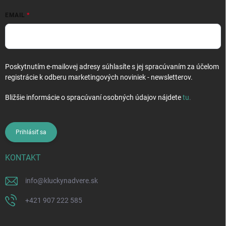
EMAIL
Poskytnutím e-mailovej adresy súhlasíte s jej spracúvaním za účelom
registrácie k odberu marketingových noviniek - newsletterov.
Bližšie informácie o spracúvaní osobných údajov nájdete
tu
.
Prihlásiť sa
KONTAKT
info
@
kluckynadvere.sk
+421 907 222 585