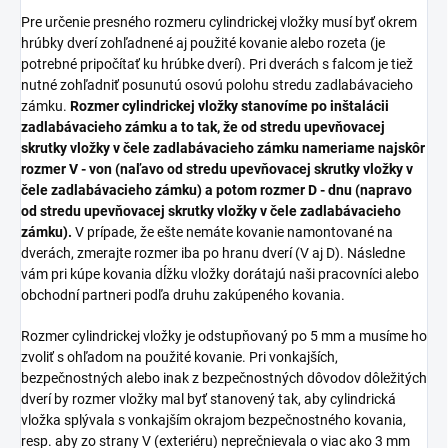
Pre určenie presného rozmeru cylindrickej vložky musí byť okrem
hrúbky dverí zohľadnené aj použité kovanie alebo rozeta (je
potrebné pripočítať ku hrúbke dverí). Pri dverách s falcom je tiež
nutné zohľadniť posunutú osovú polohu stredu zadlabávacieho
zámku.
Rozmer cylindrickej vložky stanovíme po inštalácii
zadlabávacieho zámku a to tak, že od stredu upevňovacej
skrutky vložky v čele zadlabávacieho zámku nameriame najskôr
rozmer V - von (naľavo od stredu upevňovacej skrutky vložky v
čele zadlabávacieho zámku) a potom rozmer D - dnu (napravo
od stredu upevňovacej skrutky vložky v čele zadlabávacieho
zámku).
V prípade, že ešte nemáte kovanie namontované na
dverách, zmerajte rozmer iba po hranu dverí (V aj D). Následne
vám pri kúpe kovania dĺžku vložky dorátajú naši pracovníci alebo
obchodní partneri podľa druhu zakúpeného kovania.
Rozmer cylindrickej vložky je odstupňovaný po 5 mm a musíme ho
zvoliť s ohľadom na použité kovanie. Pri vonkajších,
bezpečnostných alebo inak z bezpečnostných dôvodov dôležitých
dverí by rozmer vložky mal byť stanovený tak, aby cylindrická
vložka splývala s vonkajším okrajom bezpečnostného kovania,
resp. aby zo strany V (exteriéru) neprečnievala o viac ako 3 mm