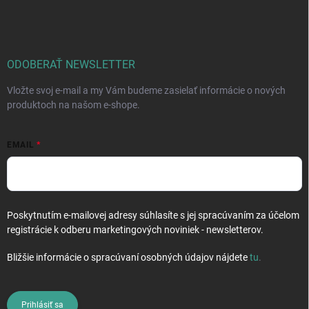
á
p
ä
t
i
ODOBERAŤ NEWSLETTER
e
Vložte svoj e-mail a my Vám budeme zasielať informácie o nových
produktoch na našom e-shope.
EMAIL
Poskytnutím e-mailovej adresy súhlasíte s jej spracúvaním za účelom
registrácie k odberu marketingových noviniek - newsletterov.
Bližšie informácie o spracúvaní osobných údajov nájdete
tu
.
Prihlásiť sa