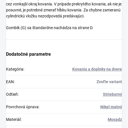
cez vonkajší okraj kovania. V prípade prekrytého kovania, ak nie je
posuvné, je potrebné zmerať hĺbku kovania. Za chybne zameranú
cylindrickú vložku nezodpovedá predávajúci.
Gombík (G) sa štandardne nachádza na strane D.
Dodatočné parametre
Kategória
:
Kovania a doplnky na dvere
EAN
:
Zvoľte variant
Odtieň
:
Strieborný
Povrchová úprava
:
Nikel matný
Materiál
:
Mosadz