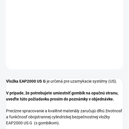
cena:
DĹŽKA
−
+
Pridať do košíka
DETAILNÉ INFORMÁCIE
OPÝTAŤ SA
STRÁŽIŤ
Vložka EAP2000 US G
je určená pre uzamykacie systémy (US).
V prípade, že potrebujete umiestniť gombík na opačnú stranu,
uveďte túto požiadavku prosím do poznámky v objednávke.
Precízne spracovanie a kvalitné materiály zaručujú dlhú životnosť
a funkčnosť obojstrannej cylindrickej bezpečnostnej vložky
EAP2000 US G (s gombíkom).