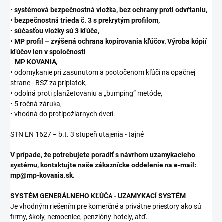
•
systémová bezpečnostná vložka, bez ochrany proti odvŕtaniu,
•
bezpečnostná trieda č. 3 s prekrytým profilom,
•
súčasťou vložky sú 3 kľúče,
•
MP profil – zvýšená ochrana kopírovania kľúčov. Výroba kópií
kľúčov len v spoločnosti
MP KOVANIA,
• odomykanie pri zasunutom a pootočenom kľúči na opačnej
strane - BSZ za príplatok,
• odolná proti planžetovaniu a „bumping“ metóde,
• 5 ročná záruka,
• vhodná do protipožiarnych dverí.
STN EN 1627 – b.t. 3 stupeň utajenia - tajné
V prípade, že potrebujete poradiť s návrhom uzamykacieho
systému, kontaktujte naše zákaznícke oddelenie na e-mail:
mp@mp-kovania.sk.
SYSTÉM GENERÁLNEHO KĽÚČA - UZAMYKACÍ SYSTÉM
Je vhodným riešením pre komerčné a privátne priestory ako sú
firmy, školy, nemocnice, penzióny, hotely, atď.