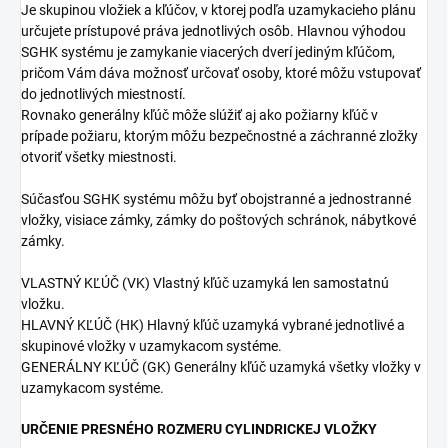
Je skupinou vložiek a kľúčov, v ktorej podľa uzamykacieho plánu
určujete prístupové práva jednotlivých osôb. Hlavnou výhodou
SGHK systému je zamykanie viacerých dverí jediným kľúčom,
pričom Vám dáva možnosť určovať osoby, ktoré môžu vstupovať
do jednotlivých miestností.
Rovnako generálny kľúč môže slúžiť aj ako požiarny kľúč v
prípade požiaru, ktorým môžu bezpečnostné a záchranné zložky
otvoriť všetky miestnosti.
Súčasťou SGHK systému môžu byť obojstranné a jednostranné
vložky, visiace zámky, zámky do poštových schránok, nábytkové
zámky.
VLASTNÝ KĽÚČ (VK) Vlastný kľúč uzamyká len samostatnú
vložku.
HLAVNÝ KĽÚČ (HK) Hlavný kľúč uzamyká vybrané jednotlivé a
skupinové vložky v uzamykacom systéme.
GENERÁLNY KĽÚČ (GK) Generálny kľúč uzamyká všetky vložky v
uzamykacom systéme.
URČENIE PRESNÉHO ROZMERU CYLINDRICKEJ VLOŽKY