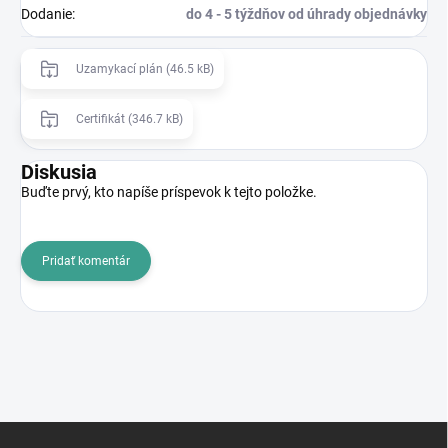
Dodanie
:
do 4 - 5 týždňov od úhrady objednávky
Uzamykací plán (46.5 kB)
Certifikát (346.7 kB)
Diskusia
Buďte prvý, kto napíše príspevok k tejto položke.
Pridať komentár
Z